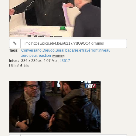
URL
du
Tags:
Conversano
,
Dieudo
,
Soral
,
bagarre
,
effrayé
,
fight
,
niveau
gif:
zéro
,
peur
,
réaction
[Modifier]
Infos:
336 x 239px, 4.07 Mo
,
#3617
Utilisé
6
fois