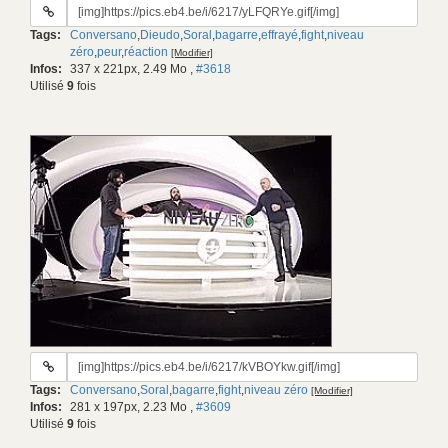
URL
du
Tags:
Conversano
,
Dieudo
,
Soral
,
bagarre
,
effrayé
,
fight
,
niveau
gif:
zéro
,
peur
,
réaction
[Modifier]
Infos:
337 x 221px, 2.49 Mo
,
#3618
Utilisé
9
fois
URL
du
Tags:
Conversano
,
Soral
,
bagarre
,
fight
,
niveau zéro
[Modifier]
gif:
Infos:
281 x 197px, 2.23 Mo
,
#3609
Utilisé
9
fois