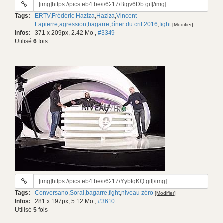
URL
du
Tags:
ERTV
,
Frédéric Haziza
,
Haziza
,
Vincent
gif:
Lapierre
,
agression
,
bagarre
,
dîner du crif 2016
,
fight
[Modifier]
Infos:
371 x 209px, 2.42 Mo
,
#3349
Utilisé
6
fois
URL
du
Tags:
Conversano
,
Soral
,
bagarre
,
fight
,
niveau zéro
[Modifier]
gif:
Infos:
281 x 197px, 5.12 Mo
,
#3610
Utilisé
5
fois