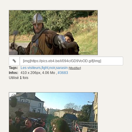
URL
du
Tags:
Les visiteurs
,
fight
,
noir
,
sarasin
[Modifier]
gif:
Infos:
410 x 206px, 4.06 Mo
,
#3683
Utilisé
1
fois