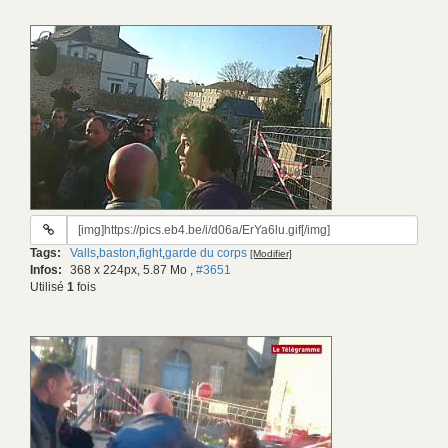
URL
du
Tags:
Valls
,
baston
,
fight
,
garde du corps
[Modifier]
gif:
Infos:
368 x 224px, 5.87 Mo
,
#3651
Utilisé
1
fois