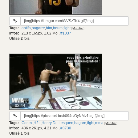
URL
du
Tags:
antifa
,
bagarre
,
bim
,
boum
,
fight
[Modifier]
gif:
Infos:
213 x 165px, 1.62 Mo
,
#1037
Utilisé
2
fois
URL
du
Tags:
Cortex
,
H2L
,
Henry De Lesquen
,
bagare
,
fight
,
mma
[Modifier]
gif:
Infos:
436 x 261px, 4.21 Mo
,
#3730
Utilisé
1
fois