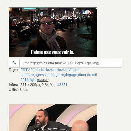
URL
du
Tags:
ERTV
,
Frédéric Haziza
,
Haziza
,
Vincent
gif:
Lapierre
,
agression
,
bagarre
,
dégage
,
dîner du crif
2016
,
fight
[Modifier]
Infos:
371 x 209px, 2.84 Mo
,
#3351
Utilisé
8
fois