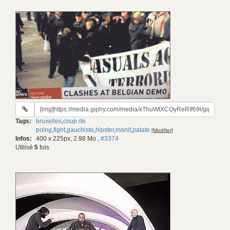
URL
du
Tags:
bruxelles
,
coup de
gif:
poing
,
fight
,
gauchiste
,
hipster
,
manif
,
patate
[Modifier]
Infos:
400 x 225px, 2.98 Mo
,
#3374
Utilisé
5
fois