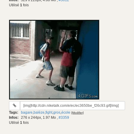
Infos:
329 x 220px, 4.68 Mo
,
#3612
Utilisé
1
fois
URL
du
Tags:
bagare
,
balèze
,
fight
,
gros
,
école
[Modifier]
gif:
Infos:
276 x 244px, 1.97 Mo
,
#3359
Utilisé
1
fois