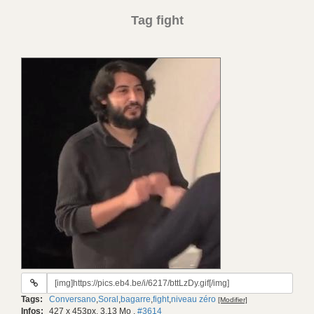
Tag fight
URL
du
Tags:
Conversano
,
Soral
,
bagarre
,
fight
,
niveau zéro
[Modifier]
gif:
Infos:
427 x 453px, 3.13 Mo
,
#3614