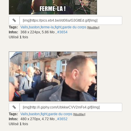
URL
du
Tags:
Valls
,
baston
,
ferme-la
,
fight
,
garde du corps
[Modifier]
gif:
Infos:
368 x 224px, 5.86 Mo
,
#3654
Utilisé
1
fois
URL
du
Tags:
Valls
,
baston
,
fight
,
garde du corps
[Modifier]
gif:
Infos:
480 x 270px, 4.72 Mo
,
#3652
Utilisé
1
fois