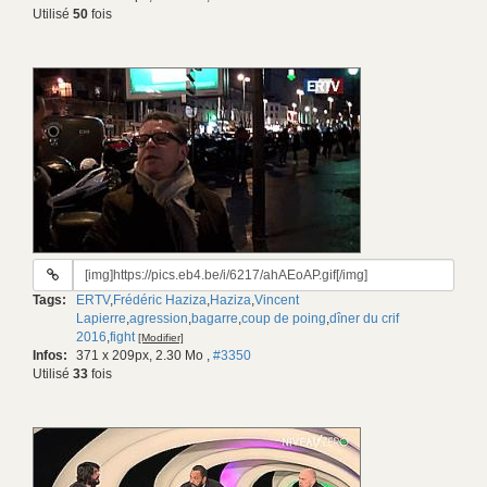
Utilisé
50
fois
URL
du
Tags:
ERTV
,
Frédéric Haziza
,
Haziza
,
Vincent
gif:
Lapierre
,
agression
,
bagarre
,
coup de poing
,
dîner du crif
2016
,
fight
[Modifier]
Infos:
371 x 209px, 2.30 Mo
,
#3350
Utilisé
33
fois