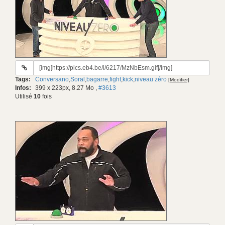
URL
du
Tags:
Conversano
,
Soral
,
bagarre
,
fight
,
kick
,
niveau zéro
[Modifier]
gif:
Infos:
399 x 223px, 8.27 Mo
,
#3613
Utilisé
10
fois