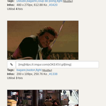
Tags:
Dieudo
,
bagarre
,
coup de poing
,
fight
[Modifier]
gif:
Infos:
480 x 270px, 612.88 Ko
,
#3420
Utilisé
4
fois
URL
du
Tags:
bagare
,
baston
,
fight
[Modifier]
gif:
Infos:
200 x 109px, 250.76 Ko
,
#1338
Utilisé
3
fois