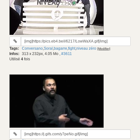
URL
du
Tags:
Conversano
,
Soral
,
bagarre
,
fight
,
niveau zéro
[Modifier]
gif:
Infos:
313 x 232px, 4.05 Mo
,
#3611
Utilisé
4
fois
URL
du