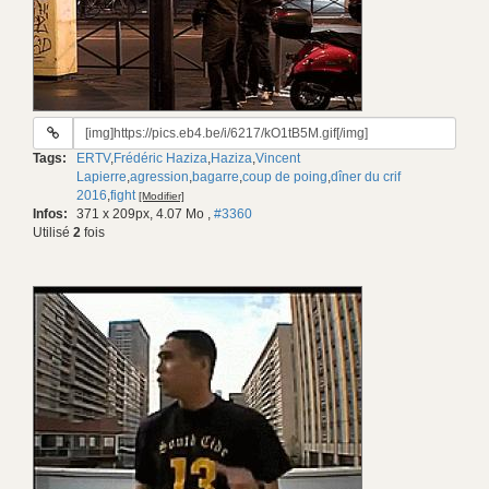
URL
du
Tags:
ERTV
,
Frédéric Haziza
,
Haziza
,
Vincent
gif:
Lapierre
,
agression
,
bagarre
,
coup de poing
,
dîner du crif
2016
,
fight
[Modifier]
Infos:
371 x 209px, 4.07 Mo
,
#3360
Utilisé
2
fois