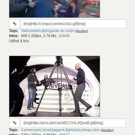
URL
du
Tags:
Valls
,
baston
,
fight
,
garde du corps
[Modifier]
gif:
Infos:
600 x 338px, 3.79 Mo
,
#3648
Utilisé
1
fois
URL
du
Tags:
Conversano
,
Soral
,
bagarre
,
fight
,
kick
,
niveau zéro
[Modifier]
gif: