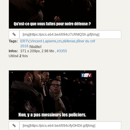
URL
du
Tags:
ERTV
,
Vincent Lapierre
,
crs
,
défense
,
dîner du crif
gif:
2016
[Modifier]
Infos:
371 x 209px, 2.98 Mo
,
#3355
Utilisé
2
fois
URL
du