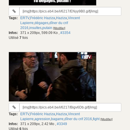
URL
du
Tags:
ERTV
,
Frédéric Haziza
,
Haziza
,
Vincent
gif:
Lapierre
,
dégages
,
dîner du crif
2016
,
insultes
,
putain
[Modifier]
Infos:
371 x 209px, 599.09 Ko
,
#3354
Utilisé
7
fois
URL
du
Tags:
ERTV
,
Frédéric Haziza
,
Haziza
,
Vincent
gif:
Lapierre
,
agression
,
bagarre
,
dîner du crif 2016
,
fight
[Modifier]
Infos:
371 x 209px, 2.42 Mo
,
#3349
Utilisé
6
fois