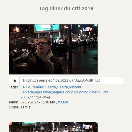
Tag dîner du crif 2016
URL
du
Tags:
ERTV
,
Frédéric Haziza
,
Haziza
,
Vincent
gif:
Lapierre
,
agression
,
bagarre
,
coup de poing
,
dîner du crif
2016
,
fight
[Modifier]
Infos:
371 x 209px, 2.30 Mo
,
#3350
Utilisé
33
fois