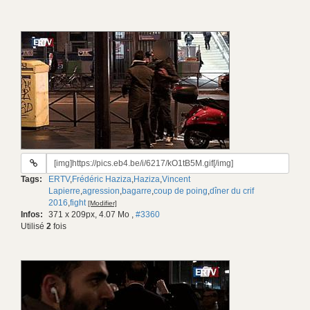
URL
du
Tags:
ERTV
,
Frédéric Haziza
,
Haziza
,
Vincent
gif:
Lapierre
,
agression
,
bagarre
,
coup de poing
,
dîner du crif
2016
,
fight
[Modifier]
Infos:
371 x 209px, 4.07 Mo
,
#3360
Utilisé
2
fois