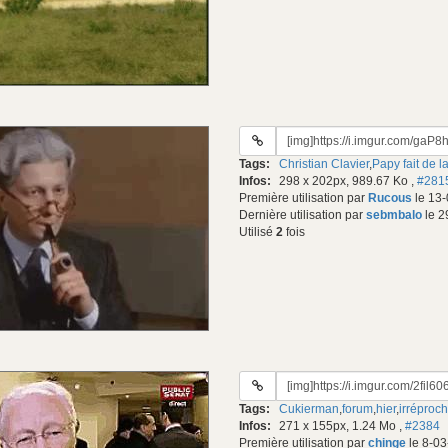
URL
du
Tags:
Christian Clavier
,
Papy fait de l
gif:
Infos:
298 x 202px, 989.67 Ko
,
#281
Première utilisation par
Rucous
le 13-
Dernière utilisation par
sebmbalo
le 2
Utilisé
2
fois
URL
du
Tags:
Cukierman
,
forum
,
hier
,
irréproc
gif:
Infos:
271 x 155px, 1.24 Mo
,
#2384
Première utilisation par
chinge
le 8-03