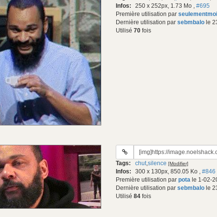
Infos:
250 x 252px, 1.73 Mo
,
#695
Première utilisation par
seulementmo
Dernière utilisation par
sebmbalo
le 2
Utilisé
70
fois
URL
du
Tags:
chut
,
silence
[Modifier]
gif:
Infos:
300 x 130px, 850.05 Ko
,
#846
Première utilisation par
pota
le 1-02-2
Dernière utilisation par
sebmbalo
le 2
Utilisé
84
fois