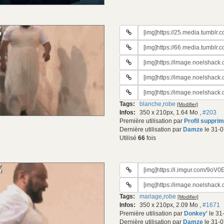
URL
du
URL
gif:
#2
URL
du
#3
gif:
URL
du
#4
gif:
URL
du
#5
gif:
Tags:
blanche
,
robe
[Modifier]
du
Infos:
350 x 210px, 1.64 Mo
,
#203
gif:
Première utilisation par
Profil suppri
Dernière utilisation par
Damze
le 31-0
Utilisé
66
fois
URL
du
URL
gif:
#2
Tags:
mariage
,
robe
[Modifier]
du
Infos:
350 x 210px, 2.09 Mo
,
#1671
gif:
Première utilisation par
Donkey'
le 31
Dernière utilisation par
Damze
le 31-0