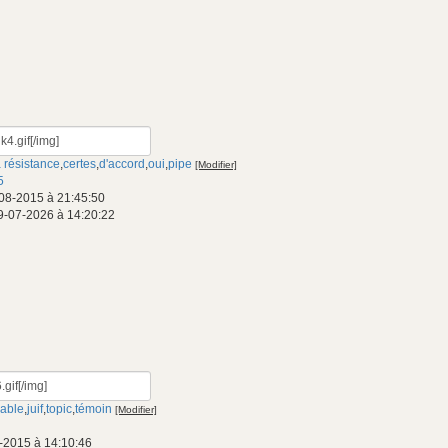
a résistance
,
certes
,
d'accord
,
oui
,
pipe
[Modifier]
5
08-2015 à 21:45:50
9-07-2026 à 14:20:22
hable
,
juif
,
topic
,
témoin
[Modifier]
-2015 à 14:10:46