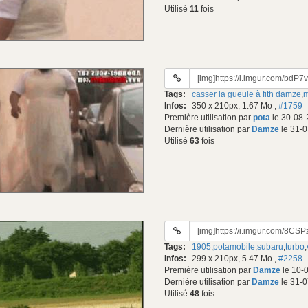
Utilisé
11
fois
URL
du
Tags:
casser la gueule à fith damze
,
m
gif:
Infos:
350 x 210px, 1.67 Mo
,
#1759
Première utilisation par
pota
le 30-08-
Dernière utilisation par
Damze
le 31-0
Utilisé
63
fois
URL
du
Tags:
1905
,
potamobile
,
subaru
,
turbo
,
gif:
Infos:
299 x 210px, 5.47 Mo
,
#2258
Première utilisation par
Damze
le 10-
Dernière utilisation par
Damze
le 31-0
Utilisé
48
fois