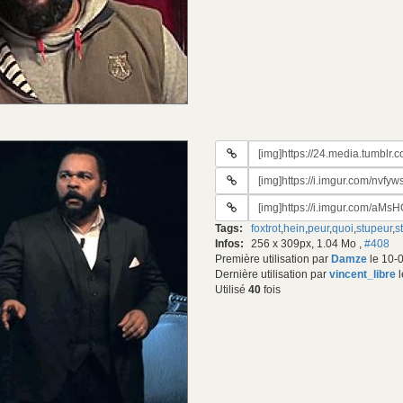
URL
du
URL
gif:
#2
URL
du
#3
gif:
Tags:
foxtrot
,
hein
,
peur
,
quoi
,
stupeur
,
s
du
Infos:
256 x 309px, 1.04 Mo
,
#408
gif:
Première utilisation par
Damze
le 10-
Dernière utilisation par
vincent_libre
l
Utilisé
40
fois