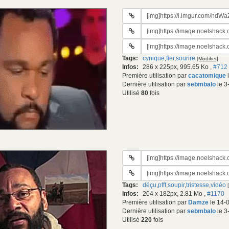
URL
du
URL
gif:
#2
URL
du
#3
gif:
Tags:
cynique
,
fier
,
sourire
[Modifier]
du
Infos:
286 x 225px, 995.65 Ko
,
#712
gif:
Première utilisation par
cacatomique
l
Dernière utilisation par
sebmbalo
le 3
Utilisé
80
fois
URL
du
URL
gif:
#2
Tags:
déçu
,
pfff
,
soupir
,
tristesse
,
vidéo
du
Infos:
204 x 182px, 2.81 Mo
,
#1170
gif:
Première utilisation par
Damze
le 14-
Dernière utilisation par
sebmbalo
le 3
Utilisé
220
fois