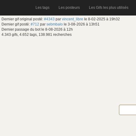
Les tags
Les posteurs
Les Gifs les plus utilisés
Dernier gif original posté:
#4343
par
vincent_libre
le 8-02-2025 à 19h32
Dernier gif posté:
#712
par
sebmbalo
le 3-08-2026 à 13h51
Dernier passage du bot le 8-08-2026 à 12h
4.343 gifs, 4.652 tags, 138.981 recherches