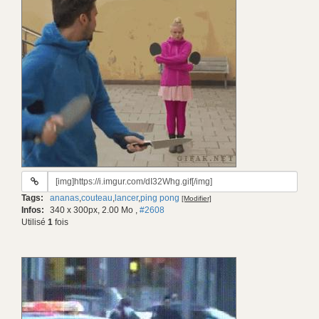
URL
du
Tags:
ananas
,
couteau
,
lancer
,
ping pong
[Modifier]
gif:
Infos:
340 x 300px, 2.00 Mo
,
#2608
Utilisé
1
fois