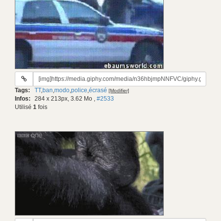
URL
du
Tags:
TT
,
ban
,
modo
,
police
,
écrasé
[Modifier]
gif:
Infos:
284 x 213px, 3.62 Mo
,
#2533
Utilisé
1
fois