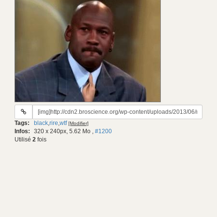
URL
du
Tags:
black
,
rire
,
wtf
[Modifier]
gif:
Infos:
320 x 240px, 5.62 Mo
,
#1200
Utilisé
2
fois