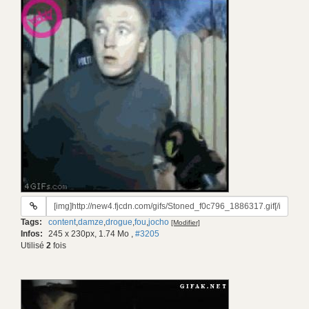
URL
du
Tags:
content
,
damze
,
drogue
,
fou
,
jocho
[Modifier]
gif:
Infos:
245 x 230px, 1.74 Mo
,
#3205
Utilisé
2
fois