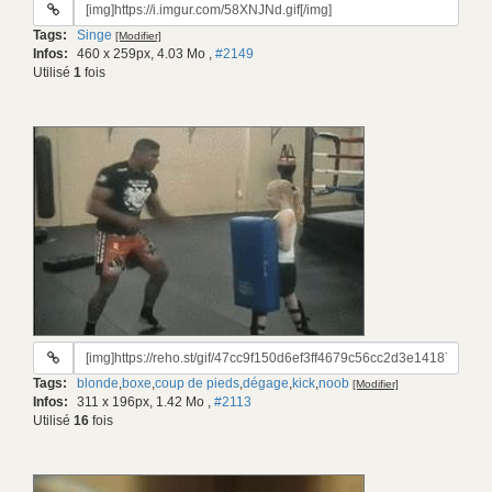
URL
du
Tags:
Singe
[Modifier]
gif:
Infos:
460 x 259px, 4.03 Mo
,
#2149
Utilisé
1
fois
URL
du
Tags:
blonde
,
boxe
,
coup de pieds
,
dégage
,
kick
,
noob
[Modifier]
gif:
Infos:
311 x 196px, 1.42 Mo
,
#2113
Utilisé
16
fois