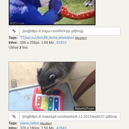
URL
du
Tags:
TT
,
ban
,
cul
,
fion
,
fith
,
leche
,
teletubies
[Modifier]
gif:
Infos:
286 x 256px, 1.89 Mo
,
#2853
Utilisé
3
fois
URL
du
Tags:
piano
,
raiton
[Modifier]
gif:
Infos:
320 x 180px, 1.50 Mo
,
#2843