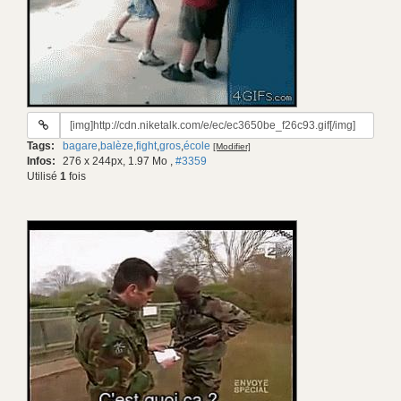
URL
du
Tags:
bagare
,
balèze
,
fight
,
gros
,
école
[Modifier]
gif:
Infos:
276 x 244px, 1.97 Mo
,
#3359
Utilisé
1
fois