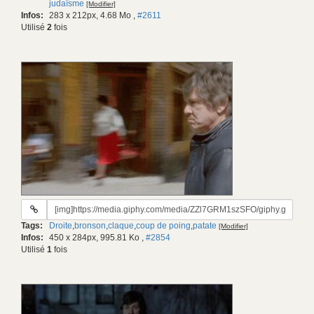
judaïsme
[Modifier]
Infos:
283 x 212px, 4.68 Mo
,
#2611
Utilisé
2
fois
URL
du
Tags:
Droite
,
bronson
,
claque
,
coup de poing
,
patate
[Modifier]
gif:
Infos:
450 x 284px, 995.81 Ko
,
#2854
Utilisé
1
fois