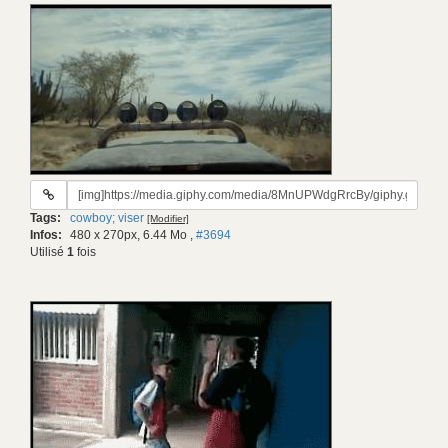
URL
du
Tags:
cowboy; viser
[Modifier]
gif:
Infos:
480 x 270px, 6.44 Mo
,
#3694
Utilisé
1
fois