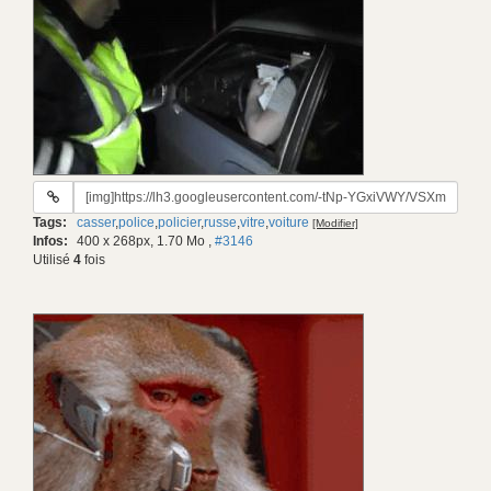
URL
du
Tags:
casser
,
police
,
policier
,
russe
,
vitre
,
voiture
[Modifier]
gif:
Infos:
400 x 268px, 1.70 Mo
,
#3146
Utilisé
4
fois