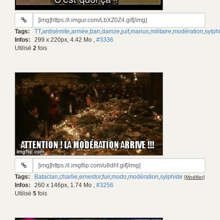
URL
du
Tags:
TT
,
antisémite
,
armée
,
ban
,
damze
,
juif
,
marius
,
militaire
,
modération
,
sylph
gif:
Infos:
299 x 220px, 4.42 Mo
,
#3336
Utilisé
2
fois
URL
du
Tags:
Bataclan
,
charlie
,
ernestor
,
fuir
,
modo
,
modération
,
sylphide
[Modifier]
gif:
Infos:
260 x 146px, 1.74 Mo
,
#3256
Utilisé
5
fois