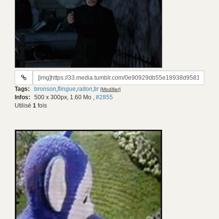
URL
du
Tags:
bronson
,
flingue
,
raiton
,
tir
[Modifier]
gif:
Infos:
500 x 300px, 1.60 Mo
,
#2855
Utilisé
1
fois