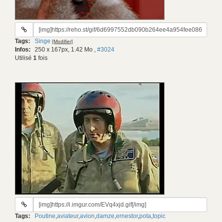
URL
du
Tags:
Singe
[Modifier]
gif:
Infos:
250 x 167px, 1.42 Mo
,
#3024
Utilisé
1
fois
URL
du
Tags:
Poutine
,
aviateur
,
avion
,
damze
,
ernestor
,
pota
,
topic
gif: