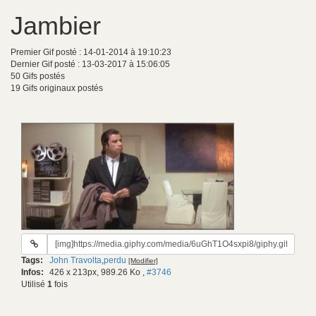
Jambier
Premier Gif posté : 14-01-2014 à 19:10:23
Dernier Gif posté : 13-03-2017 à 15:06:05
50 Gifs postés
19 Gifs originaux postés
URL
du
Tags:
John Travolta
,
perdu
[Modifier]
gif:
Infos:
426 x 213px, 989.26 Ko
,
#3746
Utilisé
1
fois