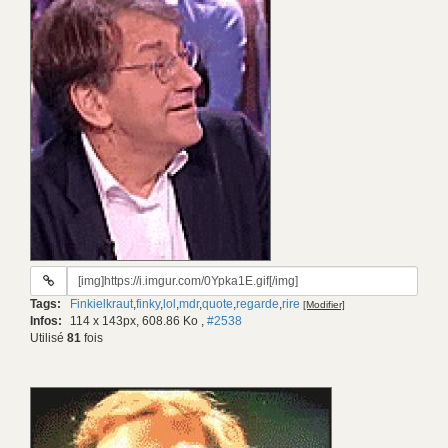
URL
du
Tags:
Finkielkraut
,
finky
,
lol
,
mdr
,
quote
,
regarde
,
rire
[Modifier]
gif:
Infos:
114 x 143px, 608.86 Ko
,
#2538
Utilisé
81
fois