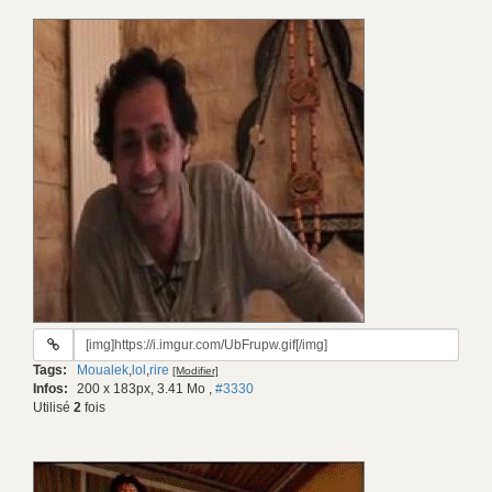
URL
du
Tags:
Moualek
,
lol
,
rire
[Modifier]
gif:
Infos:
200 x 183px, 3.41 Mo
,
#3330
Utilisé
2
fois