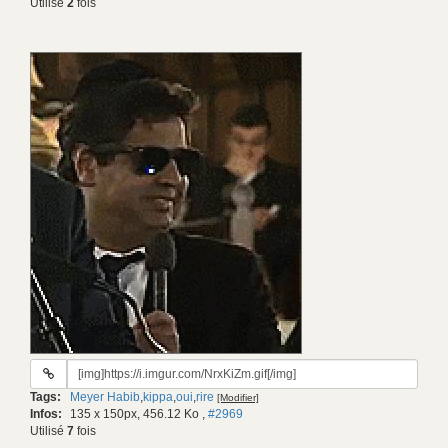
Utilisé
2
fois
URL
du
Tags:
Meyer Habib
,
kippa
,
oui
,
rire
[Modifier]
gif:
Infos:
135 x 150px, 456.12 Ko
,
#2969
Utilisé
7
fois