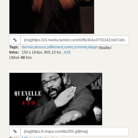
URL
du
Tags:
dernier
,
dessus
,
sifflement
,
soleil
,
sommet
,
étage
[Modifier]
gif:
Infos:
150 x 164px, 905.10 Ko
,
#29
Utilisé
40
fois
URL
du