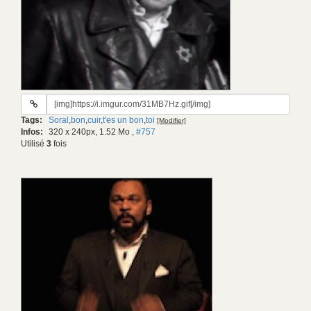
URL
du
Tags:
Soral
,
bon
,
cuir
,
t'es un bon
,
toi
[Modifier]
gif:
Infos:
320 x 240px, 1.52 Mo
,
#757
Utilisé
3
fois