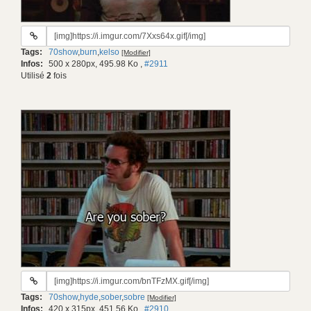
URL
du
Tags:
70show
,
burn
,
kelso
[Modifier]
gif:
Infos:
500 x 280px, 495.98 Ko
,
#2911
Utilisé
2
fois
URL
du
Tags:
70show
,
hyde
,
sober
,
sobre
[Modifier]
gif:
Infos:
420 x 315px, 451.56 Ko
,
#2910