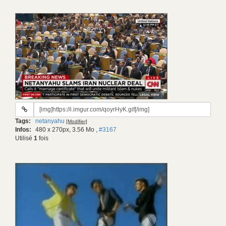
URL
du
Tags:
netanyahu
[Modifier]
gif:
Infos:
480 x 270px, 3.56 Mo
,
#3167
Utilisé
1
fois