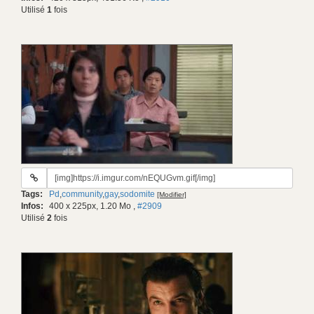
Utilisé
1
fois
URL
du
Tags:
Pd
,
community
,
gay
,
sodomite
[Modifier]
gif:
Infos:
400 x 225px, 1.20 Mo
,
#2909
Utilisé
2
fois