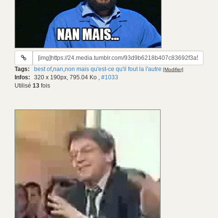
URL
du
Tags:
best of
,
nan
,
non mais qu'est-ce qu'il fout la l'autre
[Modifier]
gif:
Infos:
320 x 190px, 795.04 Ko
,
#1033
Utilisé
13
fois