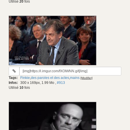
Utilisé
20
fois
URL
du
Tags:
Finkie
,
des paroles et des actes
,
mains
[Modifier]
gif:
Infos:
300 x 169px, 1.99 Mo
,
#913
Utilisé
10
fois