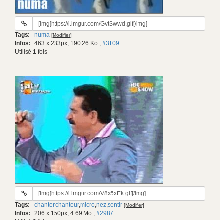
URL
du
Tags:
numa
[Modifier]
gif:
Infos:
463 x 233px, 190.26 Ko
,
#3109
Utilisé
1
fois
URL
du
Tags:
chanter
,
chanteur
,
micro
,
nez
,
sentir
[Modifier]
gif:
Infos:
206 x 150px, 4.69 Mo
,
#2987