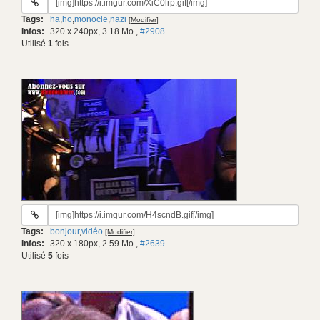
du
Tags:
ha
,
ho
,
monocle
,
nazi
[Modifier]
gif:
Infos:
320 x 240px, 3.18 Mo
,
#2908
Utilisé
1
fois
URL
du
Tags:
bonjour
,
vidéo
[Modifier]
gif:
Infos:
320 x 180px, 2.59 Mo
,
#2639
Utilisé
5
fois