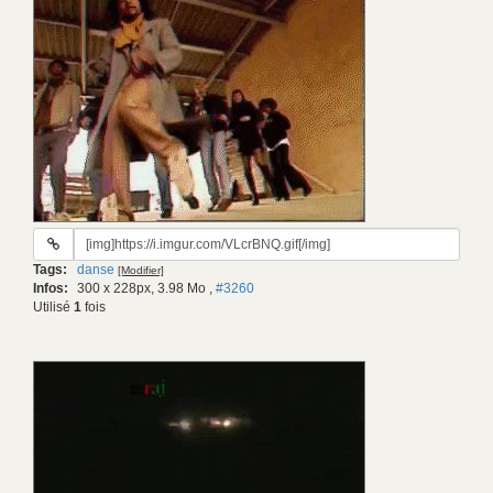
URL
du
Tags:
danse
[Modifier]
gif:
Infos:
300 x 228px, 3.98 Mo
,
#3260
Utilisé
1
fois