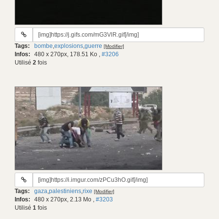
URL
du
Tags:
bombe
,
explosions
,
guerre
[Modifier]
gif:
Infos:
480 x 270px, 178.51 Ko
,
#3206
Utilisé
2
fois
URL
du
Tags:
gaza
,
palestiniens
,
rixe
[Modifier]
gif:
Infos:
480 x 270px, 2.13 Mo
,
#3203
Utilisé
1
fois