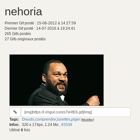
nehoria
Premier Gif posté : 15-06-2012 à 14:27:59
Dernier Gif posté : 14-07-2016 à 19:24:41
265 Gifs postés
27 Gifs originaux postés
URL
du
Tags:
Dieudo
,
comprendre
,
lunettes
,
piger
[Modifier]
gif:
Infos:
320 x 174px, 1.24 Mo
,
#3338
Utilisé
6
fois