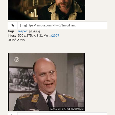
URL
du
Tags:
respect
[Modifier]
gif:
Infos:
500 x 275px, 8.31 Mo
,
#2907
Utilisé
2
fois
URL