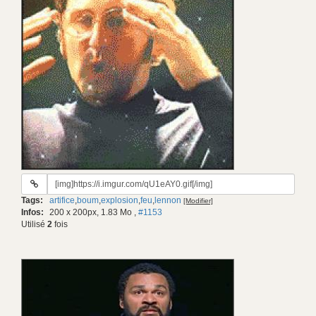
URL
du
Tags:
artifice
,
boum
,
explosion
,
feu
,
lennon
[Modifier]
gif:
Infos:
200 x 200px, 1.83 Mo
,
#1153
Utilisé
2
fois