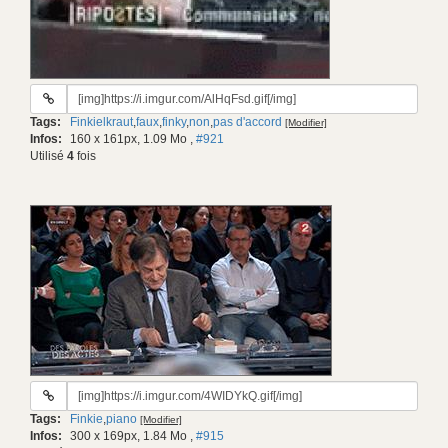
URL
du
Tags:
Finkielkraut
,
faux
,
finky
,
non
,
pas d'accord
[Modifier]
gif:
Infos:
160 x 161px, 1.09 Mo
,
#921
Utilisé
4
fois
URL
du
Tags:
Finkie
,
piano
[Modifier]
gif:
Infos:
300 x 169px, 1.84 Mo
,
#915