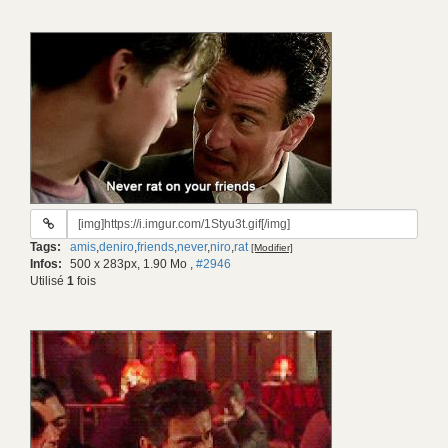
URL
du
Tags:
amis
,
deniro
,
friends
,
never
,
niro
,
rat
[Modifier]
gif:
Infos:
500 x 283px, 1.90 Mo
,
#2946
Utilisé
1
fois