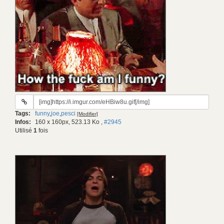
URL
du
Tags:
funny
,
joe
,
pesci
[Modifier]
gif:
Infos:
160 x 160px, 523.13 Ko
,
#2945
Utilisé
1
fois