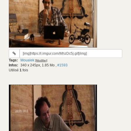
URL
du
Tags:
Moualek
[Modifier]
gif:
Infos:
340 x 245px, 1.85 Mo
,
#1593
Utilisé
1
fois