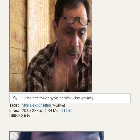
URL
du
Tags:
Moualek
,
lunettes
[Modifier]
gif:
Infos:
208 x 238px, 1.34 Mo
,
#1661
Utilisé
2
fois