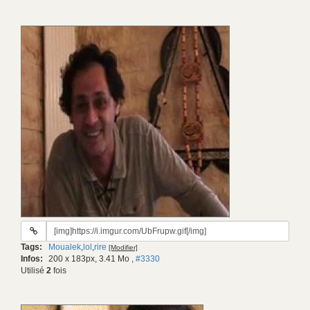
URL
du
Tags:
Moualek
,
lol
,
rire
[Modifier]
gif:
Infos:
200 x 183px, 3.41 Mo
,
#3330
Utilisé
2
fois