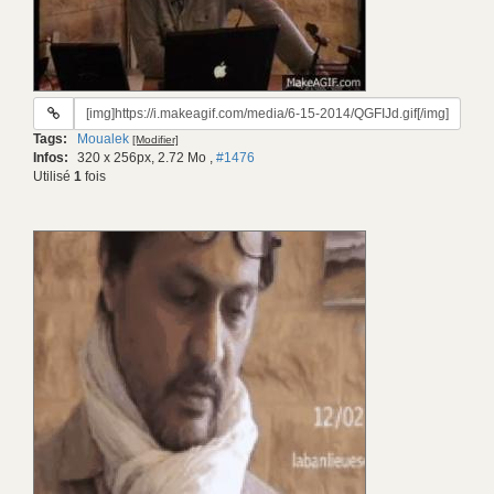
URL
du
Tags:
Moualek
[Modifier]
gif:
Infos:
320 x 256px, 2.72 Mo
,
#1476
Utilisé
1
fois