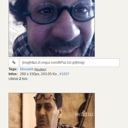
URL
du
Tags:
Moualek
[Modifier]
gif:
Infos:
200 x 150px, 243.05 Ko
,
#1607
Utilisé
2
fois