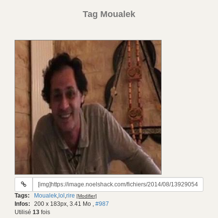
Tag Moualek
URL
du
Tags:
Moualek
,
lol
,
rire
[Modifier]
gif:
Infos:
200 x 183px, 3.41 Mo
,
#987
Utilisé
13
fois