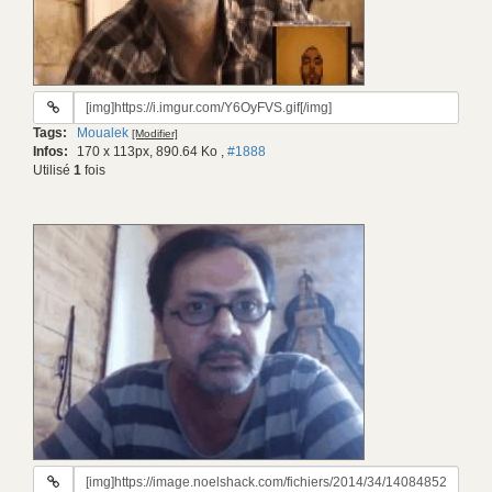
URL
du
Tags:
Moualek
[Modifier]
gif:
Infos:
170 x 113px, 890.64 Ko
,
#1888
Utilisé
1
fois
URL