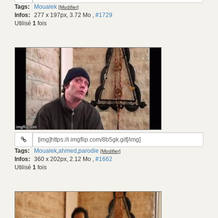
du
Tags:
Moualek
[Modifier]
gif:
Infos:
277 x 197px, 3.72 Mo
,
#1729
Utilisé
1
fois
URL
du
Tags:
Moualek
,
ahmed
,
parodie
[Modifier]
gif:
Infos:
360 x 202px, 2.12 Mo
,
#1662
Utilisé
1
fois