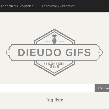
Les derniers Gifs postés
Les nouveaux Gifs postés
Reche
Tag liste