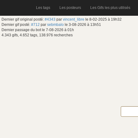
Les tags
Les posteurs
Les Gifs les plus utilisés
Dernier gif original posté:
#4343
par
vincent_libre
le 8-02-2025 à 19h32
Dernier gif posté:
#712
par
sebmbalo
le 3-08-2026 à 13h51
Dernier passage du bot le 7-08-2026 à 01h
4.343 gifs, 4.652 tags, 138.976 recherches