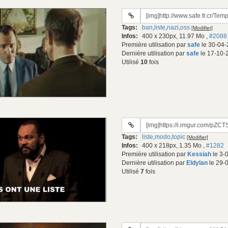
URL
du
Tags:
ban
,
liste
,
nazi
,
oss
[Modifier]
gif:
Infos:
400 x 230px, 11.97 Mo
,
#2088
Première utilisation par
safe
le 30-04-
Dernière utilisation par
safe
le 17-10-
Utilisé
10
fois
URL
du
Tags:
liste
,
modo
,
topic
[Modifier]
gif:
Infos:
400 x 218px, 1.35 Mo
,
#1282
Première utilisation par
Kessiah
le 3-
Dernière utilisation par
Eldylan
le 29-
Utilisé
7
fois
URL