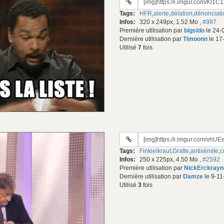
du
Tags:
HFR
,
alerte
,
délation
,
dénonciati
gif:
Infos:
320 x 249px, 1.52 Mo
,
#997
Première utilisation par
bigsido
le 24-
Dernière utilisation par
Timoonn
le 17
Utilisé
7
fois
URL
du
Tags:
Finkielkraut
,
Gratte
,
antisémite
,
c
gif:
Infos:
250 x 225px, 4.50 Mo
,
#2592
Première utilisation par
NickErckrayn
Dernière utilisation par
Damze
le 9-11
Utilisé
3
fois