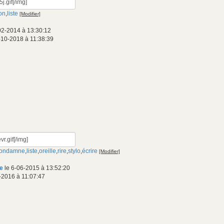
on
,
liste
[Modifier]
02-2014 à 13:30:12
-10-2018 à 11:38:39
ondamne
,
liste
,
oreille
,
rire
,
stylo
,
écrire
[Modifier]
e
le 6-06-2015 à 13:52:20
-2016 à 11:07:47