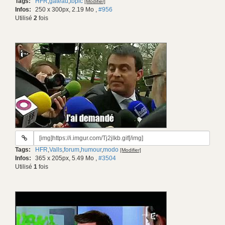
Tags:
HFR
,
gâteau
,
topic
[Modifier]
gif:
Infos:
250 x 300px, 2.19 Mo
,
#956
Utilisé
2
fois
URL
du
Tags:
HFR
,
Valls
,
forum
,
humour
,
modo
[Modifier]
gif:
Infos:
365 x 205px, 5.49 Mo
,
#3504
Utilisé
1
fois