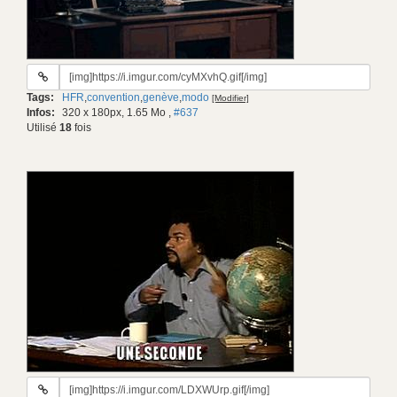
URL
du
Tags:
HFR
,
convention
,
genève
,
modo
[Modifier]
gif:
Infos:
320 x 180px, 1.65 Mo
,
#637
Utilisé
18
fois
URL