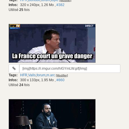
Tags:
HFR
,
bonobo
,
forum
,
topic
[Modifier]
gif:
Infos:
320 x 240px, 1.26 Mo
,
#382
Utilisé
25
fois
URL
du
Tags:
HFR
,
Valls
,
forum
,
m.arc
[Modifier]
gif:
Infos:
300 x 133px, 1.95 Mo
,
#860
Utilisé
24
fois