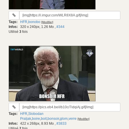
URL
du
Tags:
HFR
,
bonobo
[Modifier]
gif:
Infos:
320 x 240px, 1.26 Mo
,
#344
Utilisé
3
fois
URL
du
Tags:
HFR
,
Slobodan
gif:
Praljak
,
boire
,
boit
,
bonsoir
,
glom
,
verre
[Modifier]
Infos:
422 x 268px, 8.93 Mo
,
#3833
Utilisé
2
fois