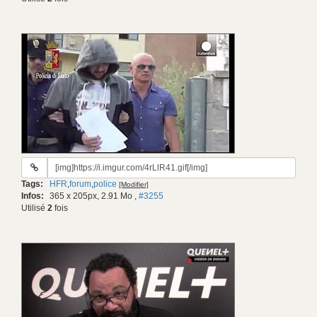
URL
du
Tags:
HFR
,
forum
,
police
[Modifier]
gif:
Infos:
365 x 205px, 2.91 Mo
,
#3255
Utilisé
2
fois