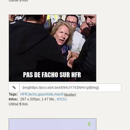
Utilisé
5
fois
URL
du
Tags:
HFR
,
facho
,
gauchiste
,
manif
[Modifier]
gif:
Infos:
267 x 205px, 1.47 Mo
,
#3151
Utilisé
5
fois