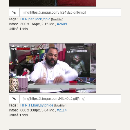
URL
du
Tags:
HFR
,
ban
,
lock
,
topic
[Modifier]
gif:
Infos:
300 x 166px, 2.15 Mo
,
#2609
Utilisé
1
fois
URL
du
Tags:
HFR
,
TT
,
ban
,
sylphide
[Modifier]
gif:
Infos:
600 x 338px, 5.64 Mo
,
#2114
Utilisé
1
fois