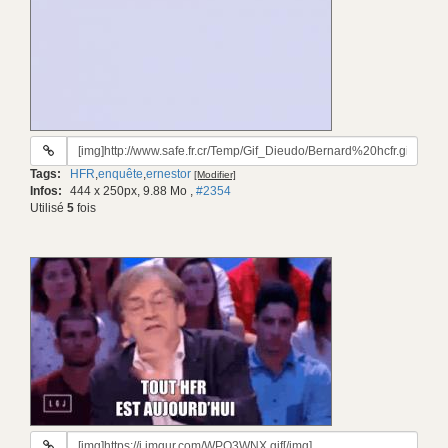
URL
du
Tags:
HFR
,
enquête
,
ernestor
[Modifier]
gif:
Infos:
444 x 250px, 9.88 Mo
,
#2354
Utilisé
5
fois
URL