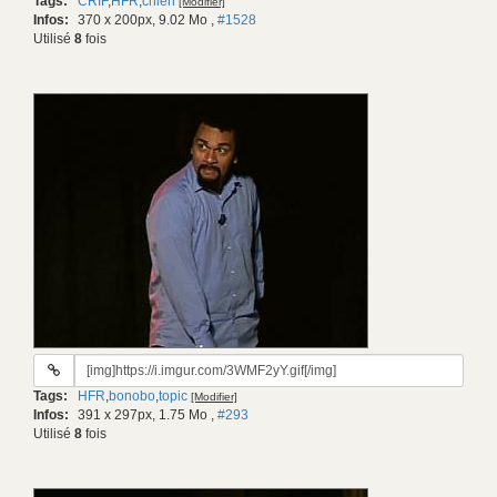
Tags:
CRIF
,
HFR
,
chien
[Modifier]
gif:
Infos:
370 x 200px, 9.02 Mo
,
#1528
Utilisé
8
fois
URL
du
Tags:
HFR
,
bonobo
,
topic
[Modifier]
gif:
Infos:
391 x 297px, 1.75 Mo
,
#293
Utilisé
8
fois