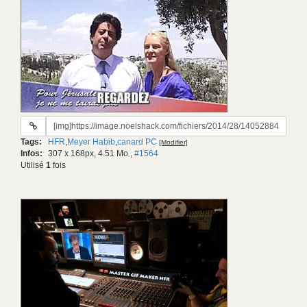
URL
du
Tags:
HFR
,
Meyer Habib
,
canard PC
[Modifier]
gif:
Infos:
307 x 168px, 4.51 Mo
,
#1564
Utilisé
1
fois