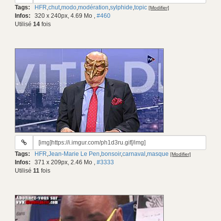
du
Tags:
HFR
,
chut
,
modo
,
modération
,
sylphide
,
topic
[Modifier]
gif:
Infos:
320 x 240px, 4.69 Mo
,
#460
Utilisé
14
fois
URL
du
Tags:
HFR
,
Jean-Marie Le Pen
,
bonsoir
,
carnaval
,
masque
[Modifier]
gif:
Infos:
371 x 209px, 2.46 Mo
,
#3333
Utilisé
11
fois