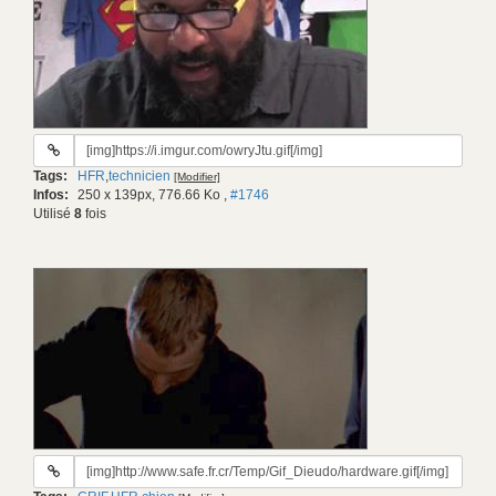
URL
du
Tags:
HFR
,
technicien
[Modifier]
gif:
Infos:
250 x 139px, 776.66 Ko
,
#1746
Utilisé
8
fois
URL
du