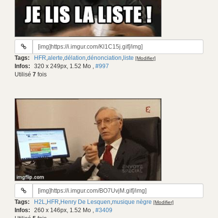
URL
du
Tags:
HFR
,
alerte
,
délation
,
dénonciation
,
liste
[Modifier]
gif:
Infos:
320 x 249px, 1.52 Mo
,
#997
Utilisé
7
fois
URL
du
Tags:
H2L
,
HFR
,
Henry De Lesquen
,
musique nègre
[Modifier]
gif:
Infos:
260 x 146px, 1.52 Mo
,
#3409