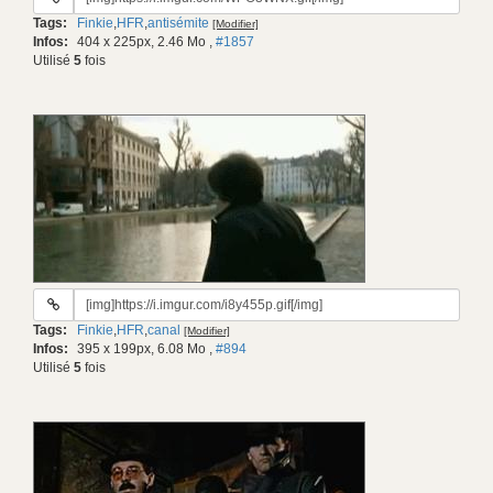
du
Tags:
Finkie
,
HFR
,
antisémite
[Modifier]
gif:
Infos:
404 x 225px, 2.46 Mo
,
#1857
Utilisé
5
fois
URL
du
Tags:
Finkie
,
HFR
,
canal
[Modifier]
gif:
Infos:
395 x 199px, 6.08 Mo
,
#894
Utilisé
5
fois