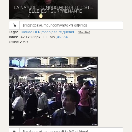
URL
du
Tags:
Dieudo
,
HFR
,
modo
,
nature
,
quenel +
[Modifier]
gif:
Infos:
420 x 236px, 1.11 Mo
,
#2364
Utilisé
2
fois
URL