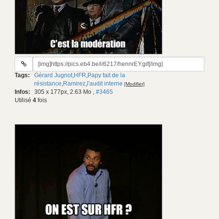
URL
du
Tags:
Gérard Jugnot
,
HFR
,
Papy fait de la
gif:
résistance
,
Ramirez
,
l'audit interne
[Modifier]
Infos:
305 x 177px, 2.63 Mo
,
#3465
Utilisé
4
fois