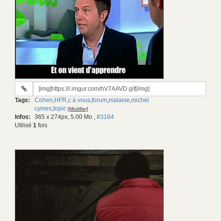
URL
du
Tags:
Cohen
,
HFR
,
c à vous
,
forum
,
malaise
,
michel
gif:
cymes
,
topic
[Modifier]
Infos:
365 x 274px, 5.00 Mo
,
#3164
Utilisé
1
fois