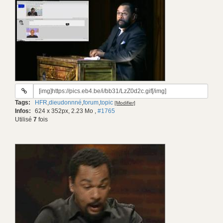
URL
du
Tags:
HFR
,
dieudonnné
,
forum
,
topic
[Modifier]
gif:
Infos:
624 x 352px, 2.23 Mo
,
#1765
Utilisé
7
fois