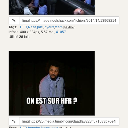
URL
du
Tags:
HFR
,
Nasa
,
joie
,
joyeux
,
team
[Modifier]
gif:
Infos:
400 x 224px, 5.57 Mo
,
#1057
Utilisé
28
fois
URL
du