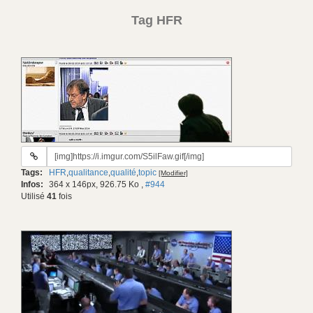
Tag HFR
URL
du
Tags:
HFR
,
qualitance
,
qualité
,
topic
[Modifier]
gif:
Infos:
364 x 146px, 926.75 Ko
,
#944
Utilisé
41
fois