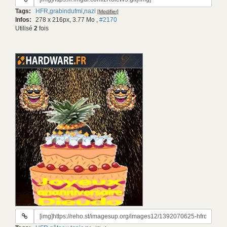
du
Tags:
HFR
,
grabindufmi
,
nazi
[Modifier]
gif:
Infos:
278 x 216px, 3.77 Mo
,
#2170
Utilisé
2
fois
URL
du