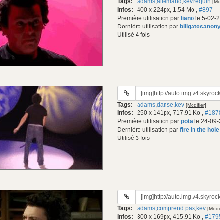
Tags:
adams
,
allemand
,
kev
,
requin
[Mo
gif:
Infos:
400 x 224px, 1.54 Mo
,
#897
Première utilisation par
liano
le 5-02-2
Dernière utilisation par
billgatesanon
Utilisé
4
fois
URL
du
Tags:
adams
,
danse
,
kev
[Modifier]
gif:
Infos:
250 x 141px, 717.91 Ko
,
#187
Première utilisation par
pota
le 24-09-
Dernière utilisation par
fire in the hole 
Utilisé
3
fois
URL
du
Tags:
adams
,
comprend pas
,
kev
[Modif
gif:
Infos:
300 x 169px, 415.91 Ko
,
#179