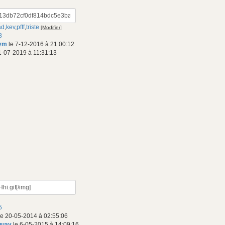
ad
,
kev
,
pfff
,
triste
[Modifier]
8
nym
le 7-12-2016 à 21:00:12
1-07-2019 à 11:31:13
5
e 20-05-2014 à 02:55:06
quay
le 6-05-2015 à 14:09:16