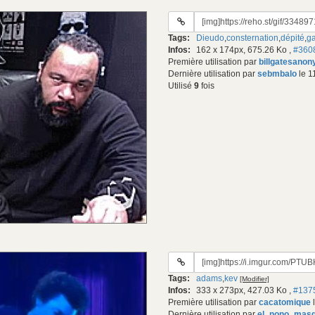
URL
du
Tags:
Dieudo
,
consternation
,
dépité
,
g
gif:
Infos:
162 x 174px, 675.26 Ko
,
#360
Première utilisation par
billgatesano
Dernière utilisation par
sebmbalo
le 1
Utilisé
9
fois
URL
du
Tags:
adams
,
kev
[Modifier]
gif:
Infos:
333 x 273px, 427.03 Ko
,
#137
Première utilisation par
cacatomique
l
Dernière utilisation par
el_nono_mas