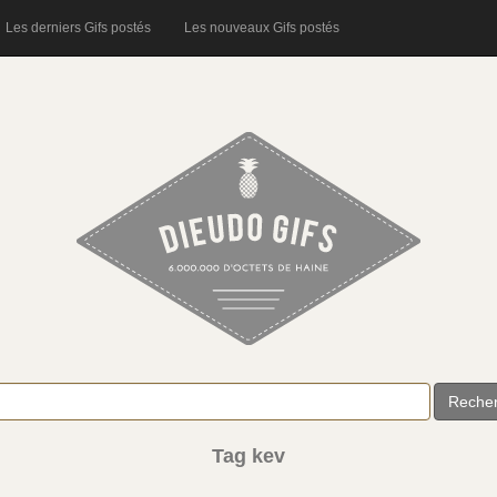
Les derniers Gifs postés
Les nouveaux Gifs postés
Reche
Tag kev