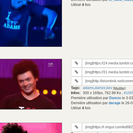
Utilisé
4
fois
URL
du
URL
gif:
#2
URL
du
#3
gif:
Tags:
adams
,
damze
,
kev
[Modifier]
du
Infos:
300 x 169px, 762.98 Ko
,
#100
gif:
Première utilisation par
Damze
le 3-0
Dernière utilisation par
darage
le 26-0
Utilisé
4
fois
URL
du