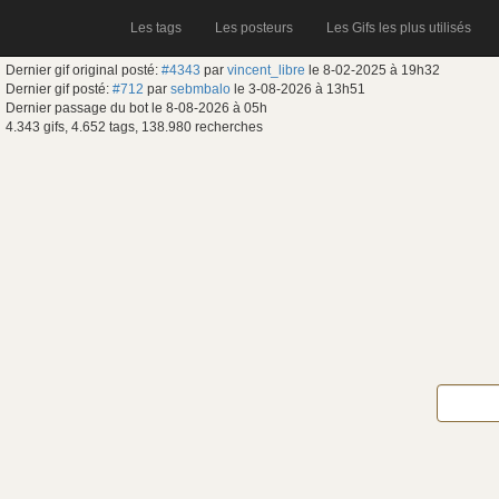
Les tags
Les posteurs
Les Gifs les plus utilisés
Dernier gif original posté:
#4343
par
vincent_libre
le 8-02-2025 à 19h32
Dernier gif posté:
#712
par
sebmbalo
le 3-08-2026 à 13h51
Dernier passage du bot le 8-08-2026 à 05h
4.343 gifs, 4.652 tags, 138.980 recherches