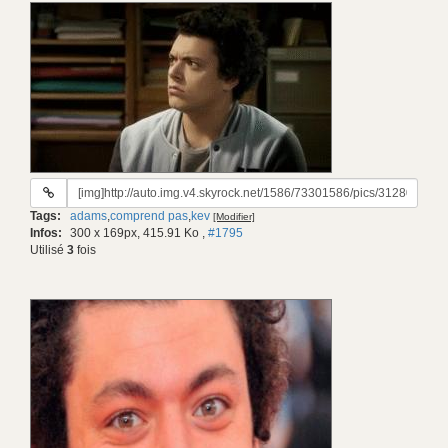
URL
du
Tags:
adams
,
comprend pas
,
kev
[Modifier]
gif:
Infos:
300 x 169px, 415.91 Ko
,
#1795
Utilisé
3
fois