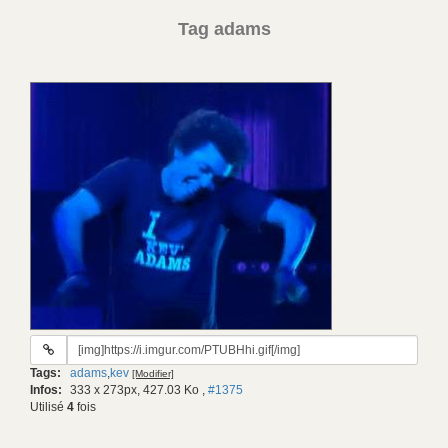
Tag adams
URL
du
Tags:
adams
,
kev
[Modifier]
gif:
Infos:
333 x 273px, 427.03 Ko
,
#1375
Utilisé
4
fois