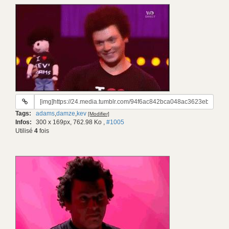
URL
du
Tags:
adams
,
damze
,
kev
[Modifier]
gif:
Infos:
300 x 169px, 762.98 Ko
,
#1005
Utilisé
4
fois