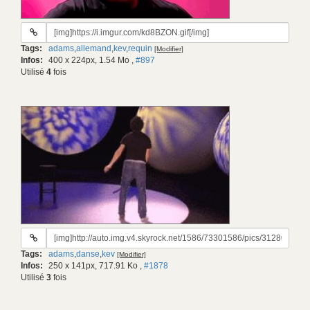
URL
du
Tags:
adams
,
allemand
,
kev
,
requin
[Modifier]
gif:
Infos:
400 x 224px, 1.54 Mo
,
#897
Utilisé
4
fois
URL
du
Tags:
adams
,
danse
,
kev
[Modifier]
gif:
Infos:
250 x 141px, 717.91 Ko
,
#1878
Utilisé
3
fois