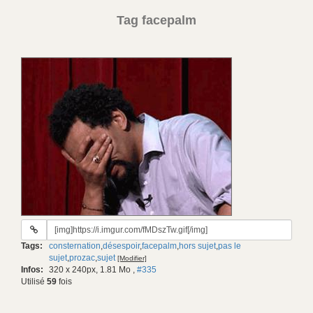
Tag facepalm
URL
du
Tags:
consternation
,
désespoir
,
facepalm
,
hors sujet
,
pas le
gif:
sujet
,
prozac
,
sujet
[Modifier]
Infos:
320 x 240px, 1.81 Mo
,
#335
Utilisé
59
fois