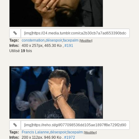
URL
du
Tags:
consternation
,
désespoir
,
facepalm
[Modifier]
gif:
Infos:
400 x 257px, 465.30 Ko
,
#191
Utilisé
19
fois
URL
du
Tags:
Francis Lalanne
,
désespoir
,
facepalm
[Modifier]
gif:
Infos:
200 x 112px, 946.90 Ko
,
#1972