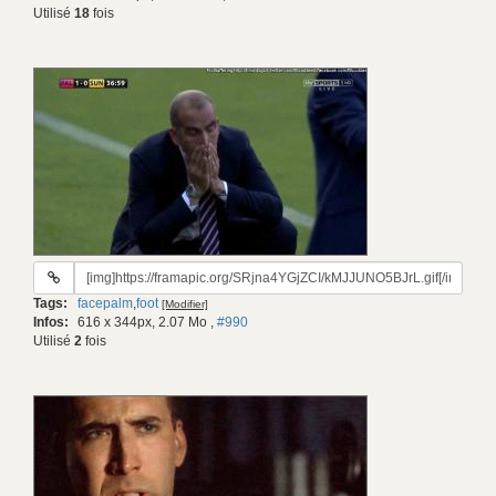
Utilisé
18
fois
URL
du
Tags:
facepalm
,
foot
[Modifier]
gif:
Infos:
616 x 344px, 2.07 Mo
,
#990
Utilisé
2
fois