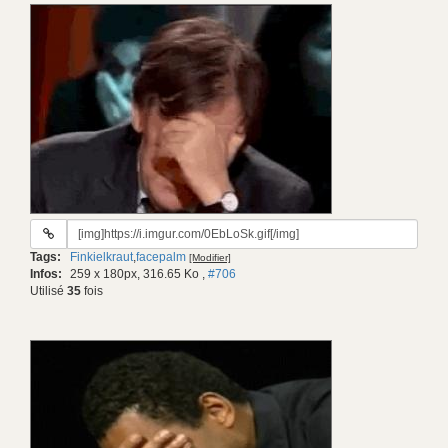
URL
du
Tags:
Finkielkraut
,
facepalm
[Modifier]
gif:
Infos:
259 x 180px, 316.65 Ko
,
#706
Utilisé
35
fois