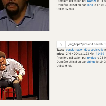
Première utilisation par
Damze
le 11-
Dernière utilisation par
liano
le 12-04-
Utilisé
12
fois
URL
du
Tags:
consternation
,
désespoir
,
voile
[
gif:
Infos:
246 x 204px, 1.23 Mo
,
#1489
Première utilisation par
uxelus
le 23-0
Dernière utilisation par
chinge
le 19-0
Utilisé
9
fois