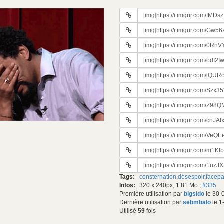
URL
du
URL
gif:
#2
URL
du
#3
gif:
URL
du
#4
gif:
URL
du
#5
gif:
URL
du
#6
gif:
URL
du
#7
gif:
URL
du
#8
gif:
URL
du
#9
gif:
URL
du
#10
gif:
URL
du
#11
gif:
Tags:
consternation
,
désespoir
,
facep
du
Infos:
320 x 240px, 1.81 Mo
,
#335
gif:
Première utilisation par
bigsido
le 30-
Dernière utilisation par
sebmbalo
le 1
Utilisé
59
fois