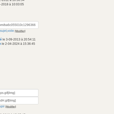
2-2012 à 10:36:54
-2018 à 10:03:05
 sujet
,
voile
[Modifier]
mé
le 3-09-2013 à 20:54:11
n
le 2-04-2024 à 15:36:45
upir
[Modifier]