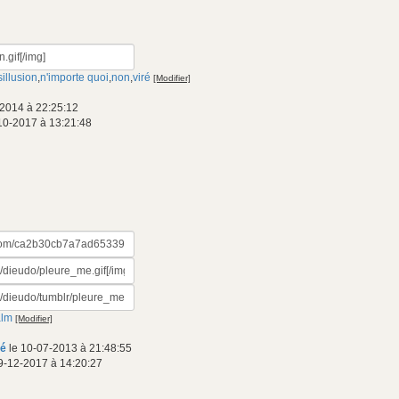
illusion
,
n'importe quoi
,
non
,
viré
[Modifier]
2014 à 22:25:12
10-2017 à 13:21:48
alm
[Modifier]
mé
le 10-07-2013 à 21:48:55
9-12-2017 à 14:20:27