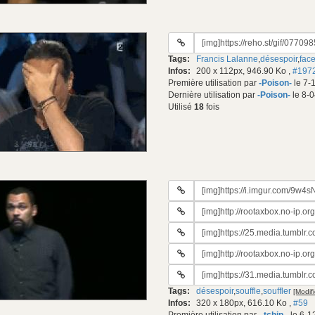
URL
du
Tags:
Francis Lalanne
,
désespoir
,
fac
gif:
Infos:
200 x 112px, 946.90 Ko
,
#197
Première utilisation par
-Poison-
le 7-
Dernière utilisation par
-Poison-
le 8-0
Utilisé
18
fois
URL
du
URL
gif:
#2
URL
du
#3
gif:
URL
du
#4
gif:
URL
du
#5
gif:
Tags:
désespoir
,
souffle
,
souffler
[Modifi
du
Infos:
320 x 180px, 616.10 Ko
,
#59
gif: