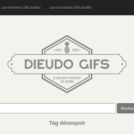
Les derniers Gifs postés
Les nouveaux Gifs postés
Reche
Tag désespoir