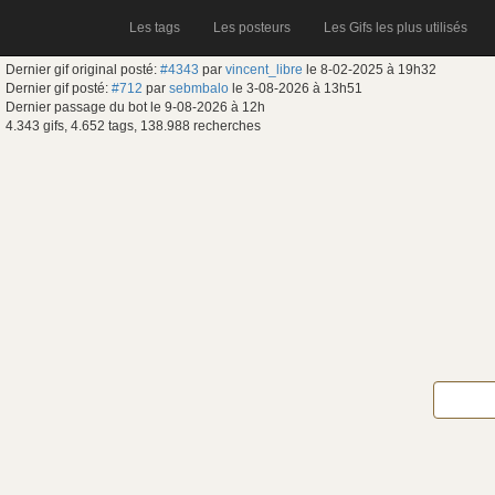
Les tags
Les posteurs
Les Gifs les plus utilisés
Dernier gif original posté:
#4343
par
vincent_libre
le 8-02-2025 à 19h32
Dernier gif posté:
#712
par
sebmbalo
le 3-08-2026 à 13h51
Dernier passage du bot le 9-08-2026 à 12h
4.343 gifs, 4.652 tags, 138.988 recherches