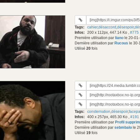
URL
du
Tags:
cahier
,
désaccord
,
désespoir
,
dés
gif:
Infos:
200 x 112px, 447.14 Ko
,
#775
Première utilisation par
liano
le 20-01-
Dernière utilisation par
Rucous
le 30-
Utilisé
20
fois
URL
du
URL
gif:
#2
URL
du
#3
gif:
Tags:
consternation
,
désespoir
,
facep
du
Infos:
400 x 257px, 465.30 Ko
,
#191
gif:
Première utilisation par
Profil suppri
Dernière utilisation par
sebmbalo
le 2
Utilisé
19
fois