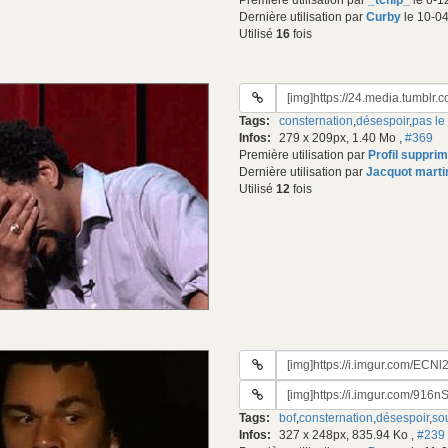
Première utilisation par
_tchip_
le 6-1
Dernière utilisation par
Curby
le 10-04
Utilisé
16
fois
URL
du
Tags:
consternation
,
désespoir
,
pas le
gif:
Infos:
279 x 209px, 1.40 Mo
,
#369
Première utilisation par
Profil suppri
Dernière utilisation par
Jacquot marti
Utilisé
12
fois
URL
du
URL
gif:
#2
Tags:
bof
,
consternation
,
désespoir
,
so
du
Infos:
327 x 248px, 835.94 Ko
,
#239
gif: