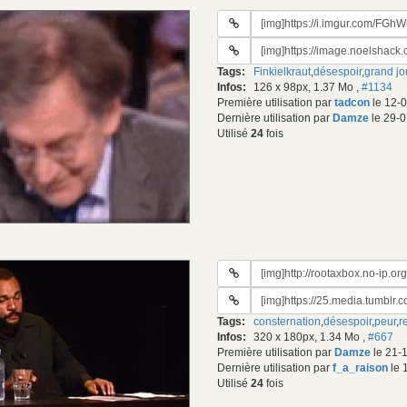
URL
du
URL
gif:
#2
Tags:
Finkielkraut
,
désespoir
,
grand jo
du
Infos:
126 x 98px, 1.37 Mo
,
#1134
gif:
Première utilisation par
tadcon
le 12-
Dernière utilisation par
Damze
le 29-0
Utilisé
24
fois
URL
du
URL
gif:
#2
Tags:
consternation
,
désespoir
,
peur
,
r
du
Infos:
320 x 180px, 1.34 Mo
,
#667
gif:
Première utilisation par
Damze
le 21-
Dernière utilisation par
f_a_raison
le 
Utilisé
24
fois