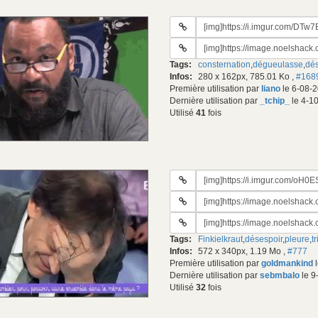
URL
du
URL
gif:
#2
Tags:
consternation
,
dégueulasse
,
dés
du
Infos:
280 x 162px, 785.01 Ko
,
#168
gif:
Première utilisation par
liano
le 6-08-2
Dernière utilisation par
_tchip_
le 4-1
Utilisé
41
fois
URL
du
URL
gif:
#2
URL
du
#3
gif:
Tags:
Finkielkraut
,
désespoir
,
pleure
,
t
du
Infos:
572 x 340px, 1.19 Mo
,
#777
gif:
Première utilisation par
goldmankind
l
Dernière utilisation par
sebmbalo
le 9
Utilisé
32
fois