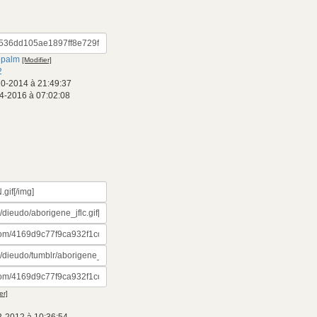
epalm
[Modifier]
2
10-2014 à 21:49:37
4-2016 à 07:02:08
er]