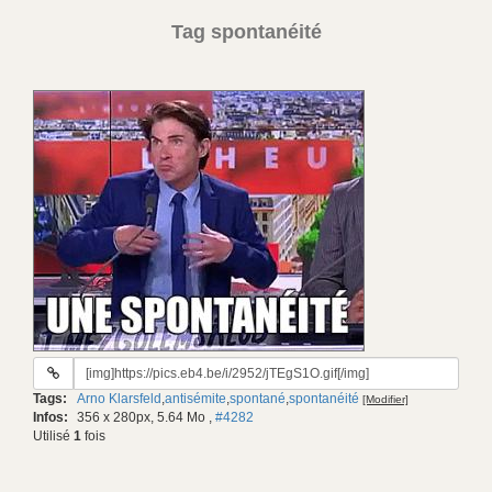
Tag spontanéité
URL
du
Tags:
Arno Klarsfeld
,
antisémite
,
spontané
,
spontanéité
[Modifier]
gif:
Infos:
356 x 280px, 5.64 Mo
,
#4282
Utilisé
1
fois