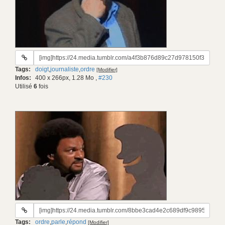
URL
du
Tags:
doigt
,
journaliste
,
ordre
[Modifier]
gif:
Infos:
400 x 266px, 1.28 Mo
,
#230
Utilisé
6
fois
URL
du
Tags:
ordre
,
parle
,
répond
[Modifier]
gif: