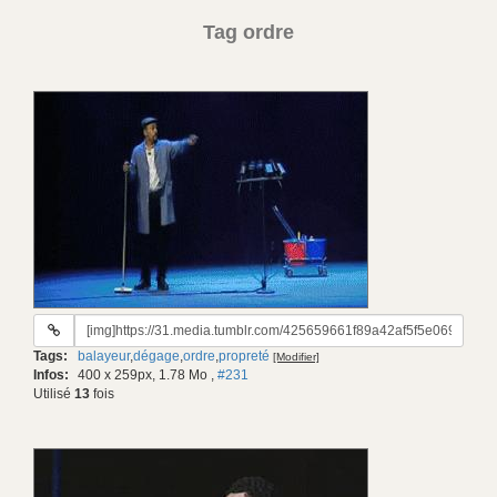
Tag ordre
URL
du
Tags:
balayeur
,
dégage
,
ordre
,
propreté
[Modifier]
gif:
Infos:
400 x 259px, 1.78 Mo
,
#231
Utilisé
13
fois