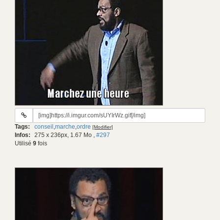
URL
du
Tags:
conseil
,
marche
,
ordre
[Modifier]
gif:
Infos:
275 x 236px, 1.67 Mo
,
#297
Utilisé
9
fois