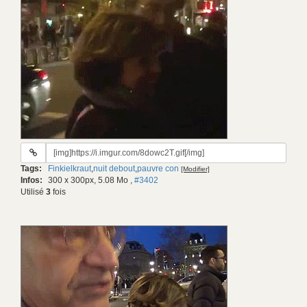
URL
du
Tags:
Finkielkraut
,
nuit debout
,
pauvre con
[Modifier]
gif:
Infos:
300 x 300px, 5.08 Mo
,
#3402
Utilisé
3
fois