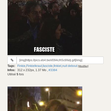
URL
du
Tags:
Finkie
,
Finkielkraut
,
fasciste
,
finkiel
,
nuit debout
[Modifier]
gif:
Infos:
312 x 232px, 1.37 Mo
,
#3384
Utilisé
5
fois