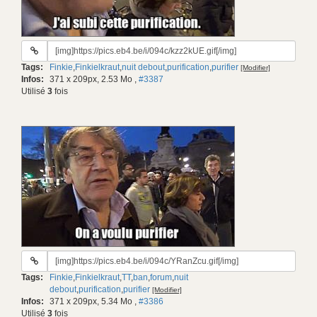
URL
du
Tags:
Finkie
,
Finkielkraut
,
nuit debout
,
purification
,
purifier
[Modifier]
gif:
Infos:
371 x 209px, 2.53 Mo
,
#3387
Utilisé
3
fois
URL
du
Tags:
Finkie
,
Finkielkraut
,
TT
,
ban
,
forum
,
nuit
gif:
debout
,
purification
,
purifier
[Modifier]
Infos:
371 x 209px, 5.34 Mo
,
#3386
Utilisé
3
fois