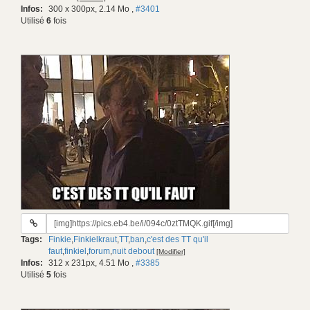
Infos:
300 x 300px, 2.14 Mo
,
#3401
Utilisé
6
fois
URL
du
Tags:
Finkie
,
Finkielkraut
,
TT
,
ban
,
c'est des TT qu'il
gif:
faut
,
finkiel
,
forum
,
nuit debout
[Modifier]
Infos:
312 x 231px, 4.51 Mo
,
#3385
Utilisé
5
fois