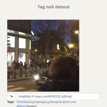
Tag nuit debout
URL
du
Tags:
Finkielkraut
,
gnagnagna
,
gniengniengnien
,
nuit
gif:
debout
[Modifier]