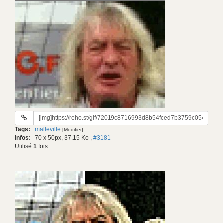
URL
du
Tags:
malleville
[Modifier]
gif:
Infos:
70 x 50px, 37.15 Ko
,
#3181
Utilisé
1
fois