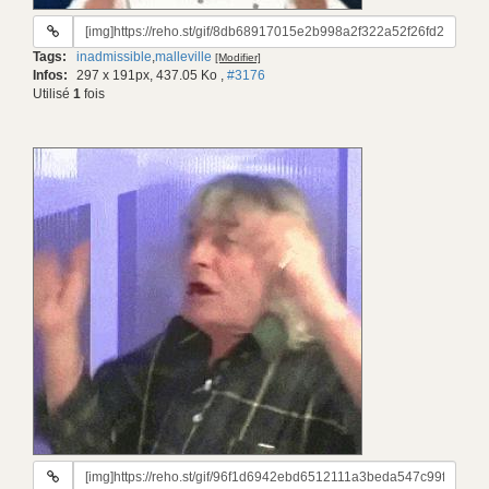
URL
du
Tags:
inadmissible
,
malleville
[Modifier]
gif:
Infos:
297 x 191px, 437.05 Ko
,
#3176
Utilisé
1
fois
URL
du