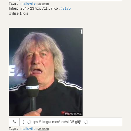
Tags:
malleville
[Modifier]
gif:
Infos:
254 x 237px, 711.57 Ko
,
#3175
Utilisé
1
fois
URL
du
Tags:
malleville
[Modifier]
gif: