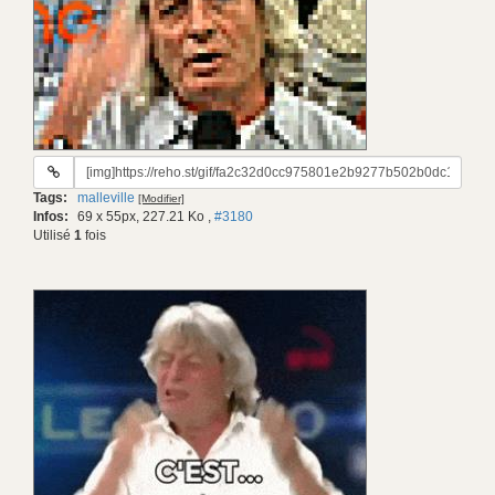
URL
du
Tags:
malleville
[Modifier]
gif:
Infos:
69 x 55px, 227.21 Ko
,
#3180
Utilisé
1
fois