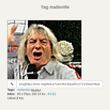
Tag malleville
URL
du
Tags:
malleville
[Modifier]
gif:
Infos:
69 x 55px, 260.15 Ko
,
#3182
Utilisé
2
fois