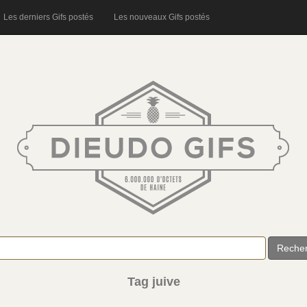
Les derniers Gifs postés
Les nouveaux Gifs postés
Reche
Tag juive