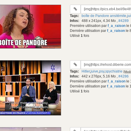
URL
du
Tags:
boîte de Pandore ansitémite
,
ju
gif:
Infos:
488 x 241px, 4.34 Mo
,
#4289
Première utilisation par
f_a_raison
le 
Dernière utilisation par
f_a_raison
le 
Utilisé
1
fois
URL
du
Tags:
Hitler
,
juive
,
psy
,
spychiatrie
[Modif
gif:
Infos:
442 x 276px, 5.16 Mo
,
#4286
Première utilisation par
f_a_raison
le 
Dernière utilisation par
f_a_raison
le 
Utilisé
1
fois
URL