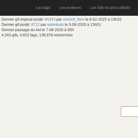
Les tags
Les posteurs
Les Gifs les plus utilisés
Dernier gif original posté:
#4343
par
vincent_libre
le 8-02-2025 à 19h32
Dernier gif posté:
#712
par
sebmbalo
le 3-08-2026 à 13h51
Dernier passage du bot le 7-08-2026 à 05h
4.343 gifs, 4.652 tags, 138.978 recherches