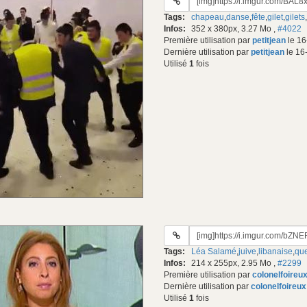
du
Tags:
chapeau
,
danse
,
fête
,
gilet
,
gilets
,
gif:
Infos:
352 x 380px, 3.27 Mo
,
#4022
Première utilisation par
petitjean
le 16
Dernière utilisation par
petitjean
le 16
Utilisé
1
fois
URL
du
Tags:
Léa Salamé
,
juive
,
libanaise
,
que
gif:
Infos:
214 x 255px, 2.95 Mo
,
#2299
Première utilisation par
colonelfoireu
Dernière utilisation par
colonelfoireux
Utilisé
1
fois