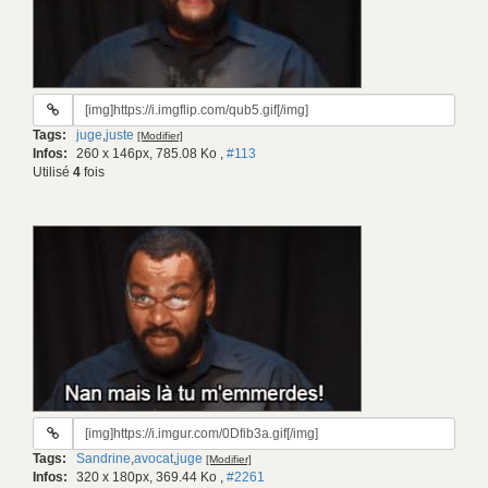
URL
du
Tags:
juge
,
juste
[Modifier]
gif:
Infos:
260 x 146px, 785.08 Ko
,
#113
Utilisé
4
fois
URL
du
Tags:
Sandrine
,
avocat
,
juge
[Modifier]
gif:
Infos:
320 x 180px, 369.44 Ko
,
#2261