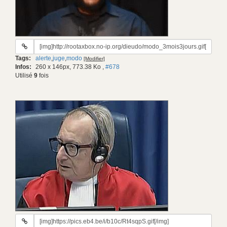
URL
du
Tags:
alerte
,
juge
,
modo
[Modifier]
gif:
Infos:
260 x 146px, 773.38 Ko
,
#678
Utilisé
9
fois
URL
du