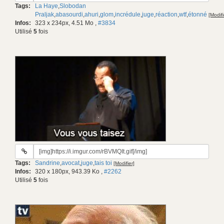
Tags:
La Haye
,
Slobodan
gif:
Praljak
,
abasourdi
,
ahuri
,
glom
,
incrédule
,
juge
,
réaction
,
wtf
,
étonné
[Modifi
Infos:
323 x 234px, 4.51 Mo
,
#3834
Utilisé
5
fois
URL
du
Tags:
Sandrine
,
avocat
,
juge
,
tais toi
[Modifier]
gif:
Infos:
320 x 180px, 943.39 Ko
,
#2262
Utilisé
5
fois