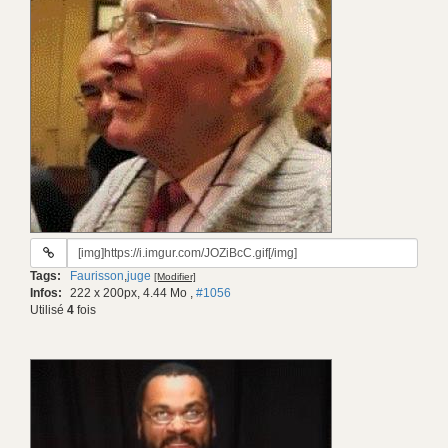
URL
du
Tags:
Faurisson
,
juge
[Modifier]
gif:
Infos:
222 x 200px, 4.44 Mo
,
#1056
Utilisé
4
fois