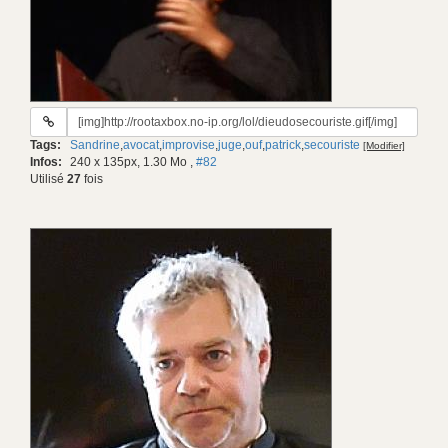
URL
du
Tags:
Sandrine
,
avocat
,
improvise
,
juge
,
ouf
,
patrick
,
secouriste
[Modifier]
gif:
Infos:
240 x 135px, 1.30 Mo
,
#82
Utilisé
27
fois