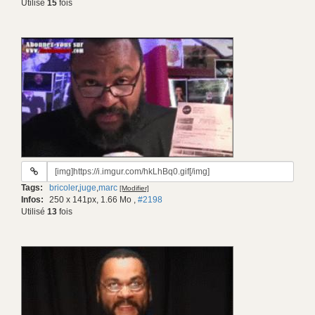
Utilisé
15
fois
URL
du
Tags:
bricoler
,
juge
,
marc
[Modifier]
gif:
Infos:
250 x 141px, 1.66 Mo
,
#2198
Utilisé
13
fois