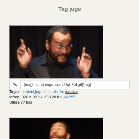
Tag juge
URL
du
Tags:
content
,
juge
,
lol
,
ouais
,
rire
[Modifier]
gif:
Infos:
320 x 180px, 683.28 Ko
,
#2255
Utilisé
77
fois