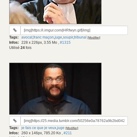
URL
du
Tags:
avocat
,
franc maçon
,
juge
,
soupir
,
tribunal
[Modifier]
gif:
Infos:
228 x 226px, 3.55 Mo
,
#1315
Utilisé
24
fois
URL
du
Tags:
je fais ce que je veux
,
juge
[Modifier]
gif:
Infos:
260 x 146px, 785.20 Ko
,
#211