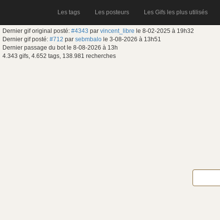
Les tags
Les posteurs
Les Gifs les plus utilisés
Dernier gif original posté:
#4343
par
vincent_libre
le 8-02-2025 à 19h32
Dernier gif posté:
#712
par
sebmbalo
le 3-08-2026 à 13h51
Dernier passage du bot le 8-08-2026 à 13h
4.343 gifs, 4.652 tags, 138.981 recherches