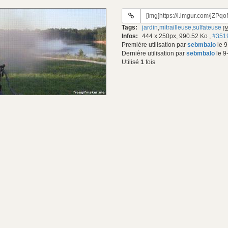
URL
du
Tags:
jardin
,
mitrailleuse
,
sulfateuse
[M
gif:
Infos:
444 x 250px, 990.52 Ko
,
#351
Première utilisation par
sebmbalo
le 9
Dernière utilisation par
sebmbalo
le 9
Utilisé
1
fois