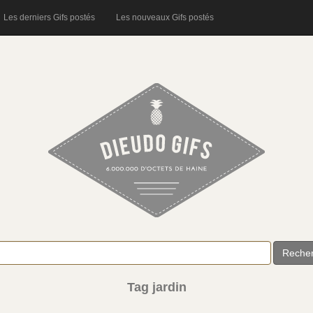
Les derniers Gifs postés
Les nouveaux Gifs postés
Reche
Tag jardin