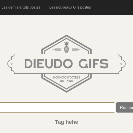
Les derniers Gifs postés
Les nouveaux Gifs postés
Reche
Tag hehe