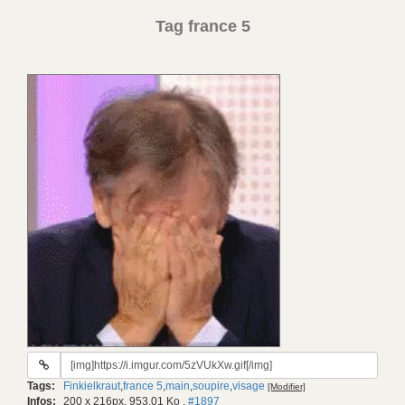
Tag france 5
URL
du
Tags:
Finkielkraut
,
france 5
,
main
,
soupire
,
visage
[Modifier]
gif:
Infos:
200 x 216px, 953.01 Ko
,
#1897