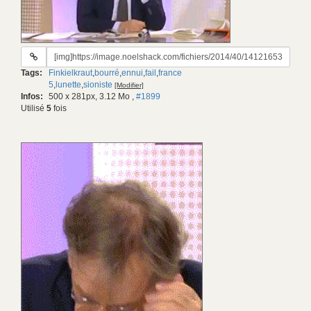
URL
du
Tags:
Finkielkraut
,
bourré
,
ennui
,
fail
,
france
gif:
5
,
lunette
,
sioniste
[Modifier]
Infos:
500 x 281px, 3.12 Mo
,
#1899
Utilisé
5
fois