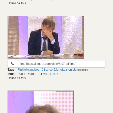
Utilisé
57
fois
URL
du
Tags:
Finkielkraut
,
bourré
,
france 5
,
lunette
,
sioniste
[Modifier]
gif:
Infos:
300 x 169px, 1.24 Mo
,
#1907
Utilisé
11
fois