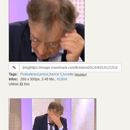
URL
du
Tags:
Finkielkraut
,
ennui
,
france 5
,
lunette
[Modifier]
gif:
Infos:
260 x 300px, 3.46 Mo
,
#1904
Utilisé
11
fois