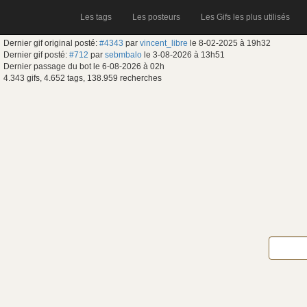
Les tags
Les posteurs
Les Gifs les plus utilisés
Dernier gif original posté:
#4343
par
vincent_libre
le 8-02-2025 à 19h32
Dernier gif posté:
#712
par
sebmbalo
le 3-08-2026 à 13h51
Dernier passage du bot le 6-08-2026 à 02h
4.343 gifs, 4.652 tags, 138.959 recherches