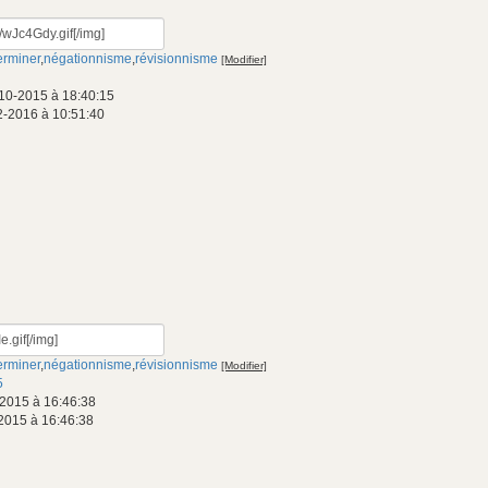
erminer
,
négationnisme
,
révisionnisme
[Modifier]
10-2015 à 18:40:15
2-2016 à 10:51:40
erminer
,
négationnisme
,
révisionnisme
[Modifier]
5
2015 à 16:46:38
2015 à 16:46:38