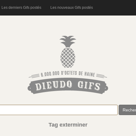
Les derniers Gifs postés
Les nouveaux Gifs postés
Reche
Tag exterminer