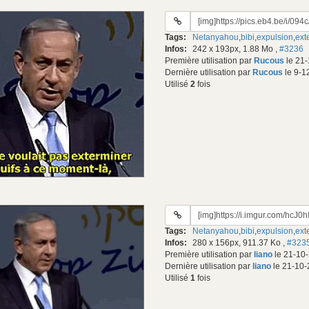
URL
du
Tags:
Netanyahou
,
bibi
,
expulsion
,
ext
gif:
Infos:
242 x 193px, 1.88 Mo
,
#3236
Première utilisation par
Rucous
le 21-
Dernière utilisation par
Rucous
le 9-1
Utilisé
2
fois
URL
du
Tags:
Netanyahou
,
bibi
,
expulsion
,
ext
gif:
Infos:
280 x 156px, 911.37 Ko
,
#323
Première utilisation par
liano
le 21-10-
Dernière utilisation par
liano
le 21-10-
Utilisé
1
fois