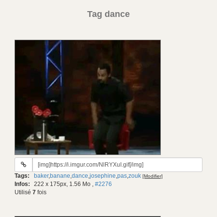
Tag dance
URL
du
Tags:
baker
,
banane
,
dance
,
josephine
,
pas
,
zouk
[Modifier]
gif:
Infos:
222 x 175px, 1.56 Mo
,
#2276
Utilisé
7
fois