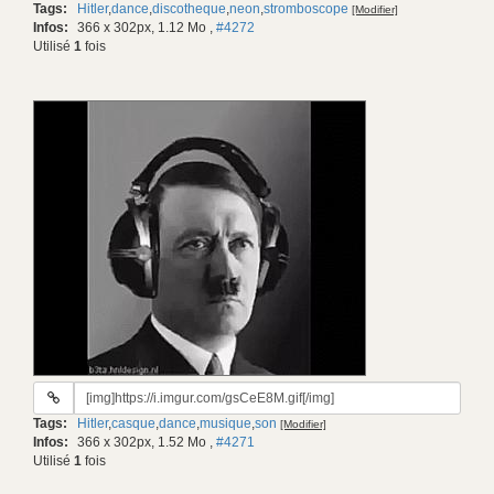
Tags:
Hitler
,
dance
,
discotheque
,
neon
,
stromboscope
[Modifier]
gif:
Infos:
366 x 302px, 1.12 Mo
,
#4272
Utilisé
1
fois
URL
du
Tags:
Hitler
,
casque
,
dance
,
musique
,
son
[Modifier]
gif:
Infos:
366 x 302px, 1.52 Mo
,
#4271
Utilisé
1
fois