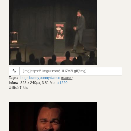
URL
du
Tags:
bugs bunny
,
bunny
,
dance
[Modifier]
gif:
Infos:
323 x 240px, 3.81 Mo
,
#1220
Utilisé
7
fois