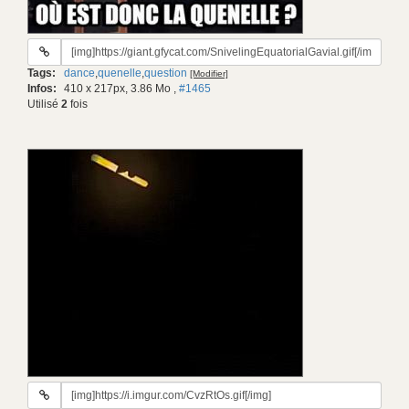
URL
du
Tags:
dance
,
quenelle
,
question
[Modifier]
gif:
Infos:
410 x 217px, 3.86 Mo
,
#1465
Utilisé
2
fois
URL
du