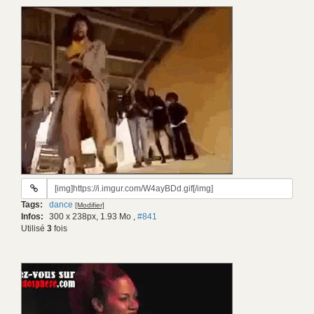
URL
du
Tags:
dance
[Modifier]
gif:
Infos:
300 x 238px, 1.93 Mo
,
#841
Utilisé
3
fois