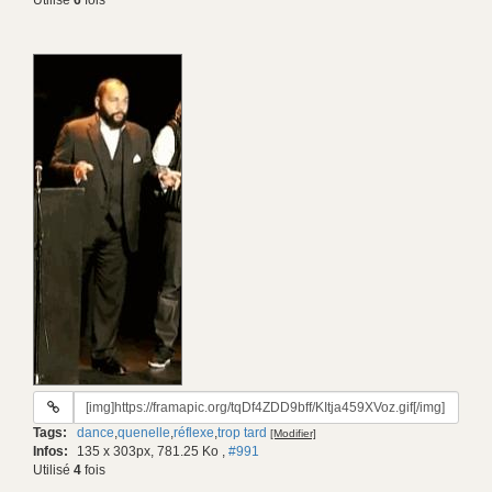
Utilisé
6
fois
URL
du
Tags:
dance
,
quenelle
,
réflexe
,
trop tard
[Modifier]
gif:
Infos:
135 x 303px, 781.25 Ko
,
#991
Utilisé
4
fois