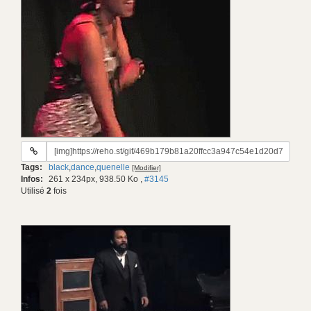
URL
du
Tags:
black
,
dance
,
quenelle
[Modifier]
gif:
Infos:
261 x 234px, 938.50 Ko
,
#3145
Utilisé
2
fois