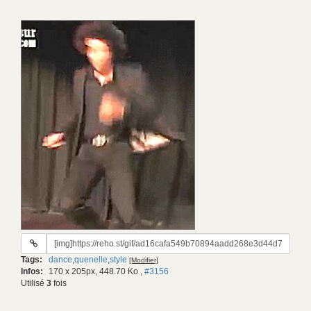
URL
du
Tags:
dance
,
quenelle
,
style
[Modifier]
gif:
Infos:
170 x 205px, 448.70 Ko
,
#3156
Utilisé
3
fois