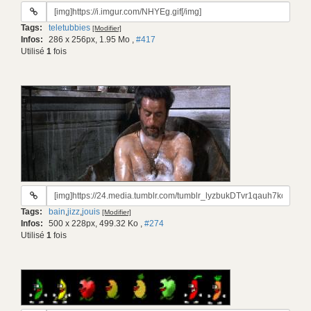
URL
du
Tags:
teletubbies
[Modifier]
gif:
Infos:
286 x 256px, 1.95 Mo
,
#417
Utilisé
1
fois
URL
du
Tags:
bain
,
jizz
,
jouis
[Modifier]
gif:
Infos:
500 x 228px, 499.32 Ko
,
#274
Utilisé
1
fois