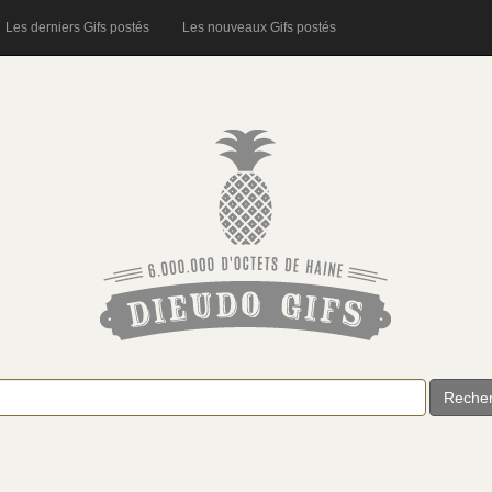
Les derniers Gifs postés
Les nouveaux Gifs postés
Reche