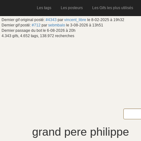
Les tags
Les posteurs
Les Gifs les plus utilisés
Dernier gif original posté:
#4343
par
vincent_libre
le 8-02-2025 à 19h32
Dernier gif posté:
#712
par
sebmbalo
le 3-08-2026 à 13h51
Dernier passage du bot le 6-08-2026 à 20h
4.343 gifs, 4.652 tags, 138.972 recherches
grand pere philippe