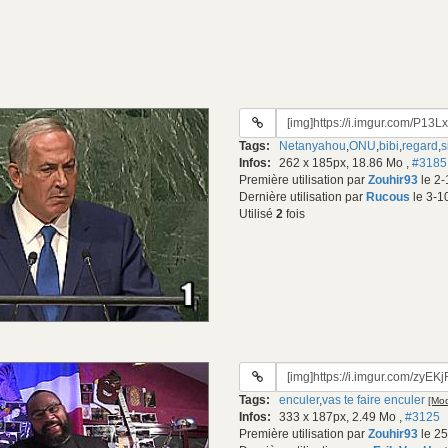
URL
du
Tags:
Netanyahou
,
ONU
,
bibi
,
regard
,
s
gif:
Infos:
262 x 185px, 18.86 Mo
,
#3185
Première utilisation par
Zouhir93
le 2-
Dernière utilisation par
Rucous
le 3-1
Utilisé
2
fois
URL
du
Tags:
enculer
,
vas te faire enculer
[Mod
gif:
Infos:
333 x 187px, 2.49 Mo
,
#3125
Première utilisation par
Zouhir93
le 25