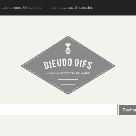
Les derniers Gifs postés
Les nouveaux Gifs postés
Reche