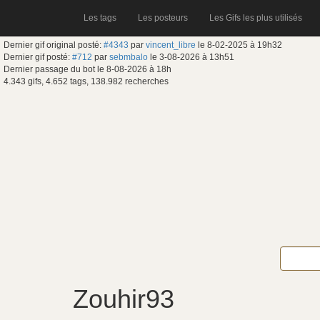
Les tags
Les posteurs
Les Gifs les plus utilisés
Dernier gif original posté:
#4343
par
vincent_libre
le 8-02-2025 à 19h32
Dernier gif posté:
#712
par
sebmbalo
le 3-08-2026 à 13h51
Dernier passage du bot le 8-08-2026 à 18h
4.343 gifs, 4.652 tags, 138.982 recherches
Zouhir93