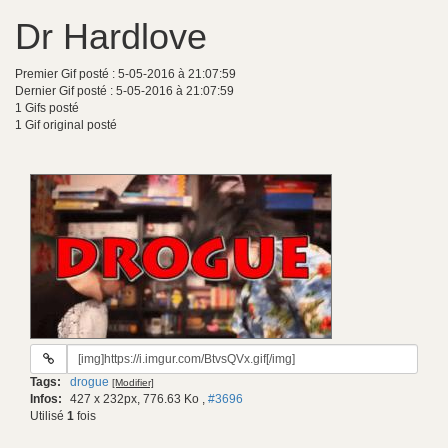
Dr Hardlove
Premier Gif posté : 5-05-2016 à 21:07:59
Dernier Gif posté : 5-05-2016 à 21:07:59
1 Gifs posté
1 Gif original posté
URL
du
Tags:
drogue
[Modifier]
gif:
Infos:
427 x 232px, 776.63 Ko
,
#3696
Utilisé
1
fois