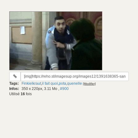
URL
du
Tags:
Finkielkraut
,
il fait quoi
,
pota
,
quenelle
[Modifier]
gif:
Infos:
350 x 220px, 3.11 Mo
,
#900
Utilisé
16
fois