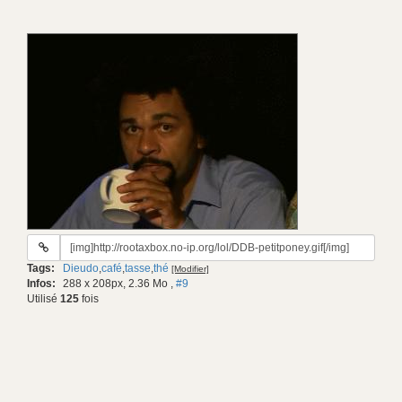
URL
du
Tags:
Dieudo
,
café
,
tasse
,
thé
[Modifier]
gif:
Infos:
288 x 208px, 2.36 Mo
,
#9
Utilisé
125
fois