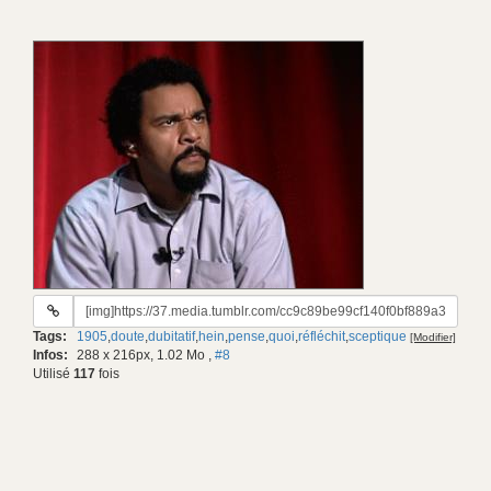
URL
du
Tags:
1905
,
doute
,
dubitatif
,
hein
,
pense
,
quoi
,
réfléchit
,
sceptique
[Modifier]
gif:
Infos:
288 x 216px, 1.02 Mo
,
#8
Utilisé
117
fois