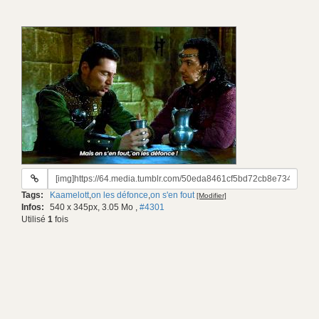
URL
du
Tags:
Kaamelott
,
on les défonce
,
on s'en fout
[Modifier]
gif:
Infos:
540 x 345px, 3.05 Mo
,
#4301
Utilisé
1
fois