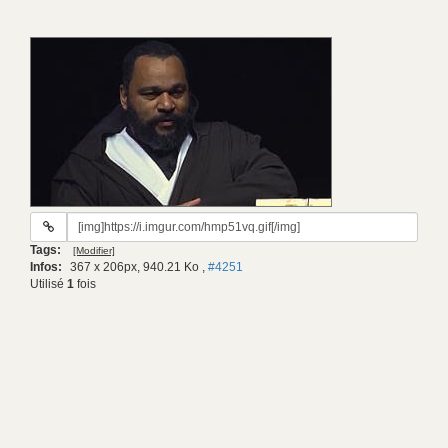
URL
du
Tags:
[Modifier]
gif:
Infos:
367 x 206px, 940.21 Ko
,
#4251
Utilisé
1
fois