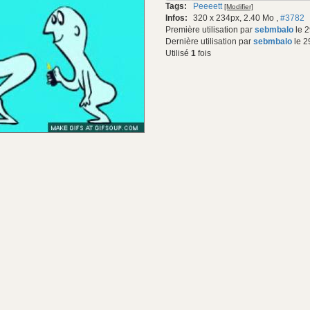
Tags:
Peeeett
[Modifier]
gif:
Infos:
320 x 234px, 2.40 Mo
,
#3782
Première utilisation par
sebmbalo
le 2
Dernière utilisation par
sebmbalo
le 2
Utilisé
1
fois