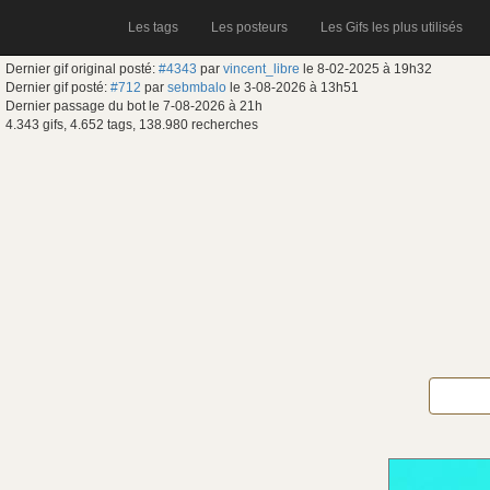
Les tags
Les posteurs
Les Gifs les plus utilisés
Dernier gif original posté:
#4343
par
vincent_libre
le 8-02-2025 à 19h32
Dernier gif posté:
#712
par
sebmbalo
le 3-08-2026 à 13h51
Dernier passage du bot le 7-08-2026 à 21h
4.343 gifs, 4.652 tags, 138.980 recherches