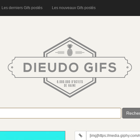
Les derniers Gifs postés
Les nouveaux Gifs postés
Reche
URL
du