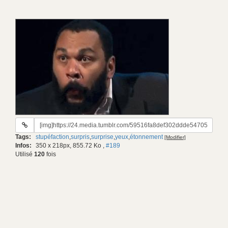
URL
du
Tags:
stupéfaction
,
surpris
,
surprise
,
yeux
,
étonnement
[Modifier]
gif:
Infos:
350 x 218px, 855.72 Ko
,
#189
Utilisé
120
fois