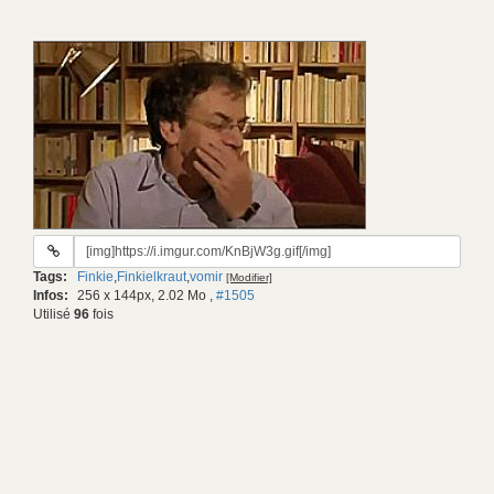
URL
du
Tags:
Finkie
,
Finkielkraut
,
vomir
[Modifier]
gif:
Infos:
256 x 144px, 2.02 Mo
,
#1505
Utilisé
96
fois