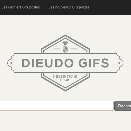
Les derniers Gifs postés
Les nouveaux Gifs postés
Reche