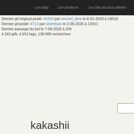
Les tags
Les posteurs
Les Gifs les plus utilisés
Dernier gif original posté:
#4343
par
vincent_libre
le 8-02-2025 à 19h32
Dernier gif posté:
#712
par
sebmbalo
le 3-08-2026 à 13h51
Dernier passage du bot le 7-08-2026 à 20h
4.343 gifs, 4.652 tags, 138.980 recherches
kakashii