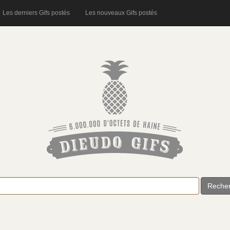
Les derniers Gifs postés
Les nouveaux Gifs postés
Reche