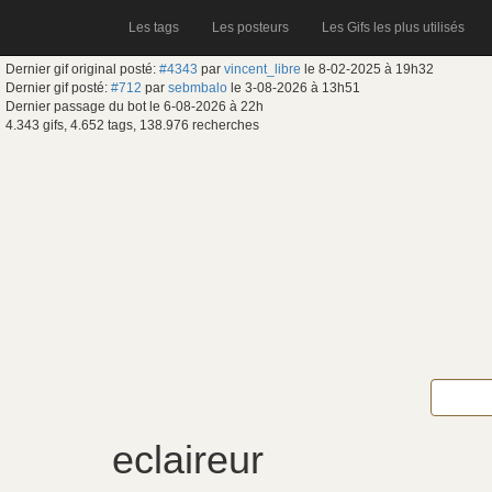
Les tags
Les posteurs
Les Gifs les plus utilisés
Dernier gif original posté:
#4343
par
vincent_libre
le 8-02-2025 à 19h32
Dernier gif posté:
#712
par
sebmbalo
le 3-08-2026 à 13h51
Dernier passage du bot le 6-08-2026 à 22h
4.343 gifs, 4.652 tags, 138.976 recherches
eclaireur