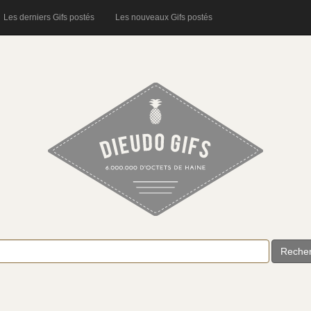
Les derniers Gifs postés
Les nouveaux Gifs postés
Reche