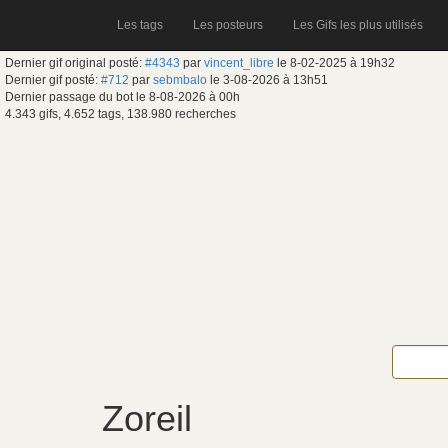
Les tags
Les posteurs
Les Gifs les plus utilisés
Dernier gif original posté:
#4343
par
vincent_libre
le 8-02-2025 à 19h32
Dernier gif posté:
#712
par
sebmbalo
le 3-08-2026 à 13h51
Dernier passage du bot le 8-08-2026 à 00h
4.343 gifs, 4.652 tags, 138.980 recherches
Zoreil