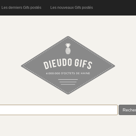
Les derniers Gifs postés
Les nouveaux Gifs postés
Reche