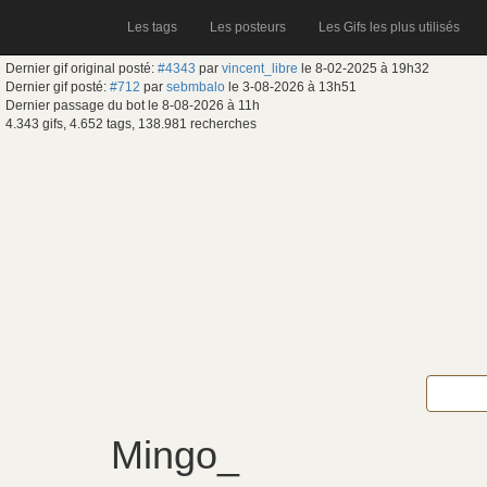
Les tags
Les posteurs
Les Gifs les plus utilisés
Dernier gif original posté:
#4343
par
vincent_libre
le 8-02-2025 à 19h32
Dernier gif posté:
#712
par
sebmbalo
le 3-08-2026 à 13h51
Dernier passage du bot le 8-08-2026 à 11h
4.343 gifs, 4.652 tags, 138.981 recherches
Mingo_