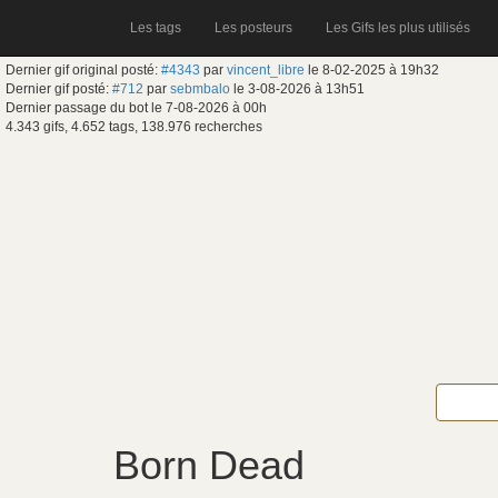
Les tags
Les posteurs
Les Gifs les plus utilisés
Dernier gif original posté:
#4343
par
vincent_libre
le 8-02-2025 à 19h32
Dernier gif posté:
#712
par
sebmbalo
le 3-08-2026 à 13h51
Dernier passage du bot le 7-08-2026 à 00h
4.343 gifs, 4.652 tags, 138.976 recherches
Born Dead