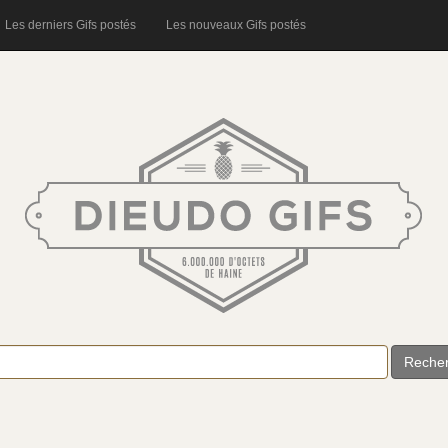
Les derniers Gifs postés
Les nouveaux Gifs postés
Reche